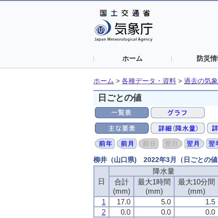
ホーム
防災情
ホーム
>
各種データ・資料
>
過去の気象
日ごとの値
柳井（山口県) 2022年3月（日ごとの
降水量
日
合計
最大1時間
最大10分間
(mm)
(mm)
(mm)
1
17.0
5.0
1.5
2
0.0
0.0
0.0