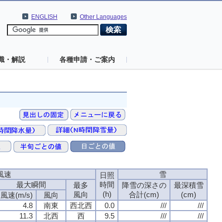
ENGLISH
Other Languages
識・解説
各種申請・ご案内
風速
雪
日照
最大瞬間
時間
最多
降雪の深さの
最深積雪
(h)
風向
合計(cm)
(cm)
風速(m/s)
風向
4.8
南東
西北西
0.0
///
///
11.3
北西
西
9.5
///
///