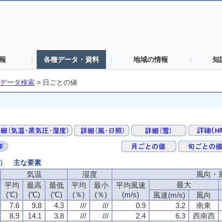
報
各種データ・資料
地域の情報
知
データ検索
>
日ごとの値
値） 主な要素
気温
湿度
風向・
最大
平均
最高
最低
平均
最小
平均風速
(℃)
(℃)
(℃)
(％)
(％)
(m/s)
風速(m/s)
風向
7.6
9.8
4.3
///
///
0.9
3.2
南東
8.9
14.1
3.8
///
///
2.4
6.3
西南西