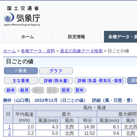
ホーム
防災情報
各種データ・
ホーム
>
各種データ・資料
>
過去の気象データ検索
>
日ごとの値
日ごとの値
柳井（山口県) 2022年12月（日ごとの値） 詳細（風・日照・雪）
風向・風速
風向・風速
風向・風速
風向・風速
日
日
日
日
最大
最大
最大
最大
最大瞬間
最大瞬間
最大瞬間
最大瞬間
平均風速
平均風速
平均風速
平均風速
(m/s)
(m/s)
(m/s)
(m/s)
風速(m/s)
風速(m/s)
風速(m/s)
風速(m/s)
風向
風向
風向
風向
時分
時分
時分
時分
風速(m/s)
風速(m/s)
風速(m/s)
風速(m/s)
風向
風向
風向
風向
1
1
1
1
2.0
2.0
2.0
2.0
4.3
4.3
4.3
4.3
北西
北西
北西
北西
14:38
14:38
14:38
14:38
8.1
8.1
8.1
8.1
北北
北北
北北
北北
2
2
2
2
2.2
2.2
2.2
2.2
5.0
5.0
5.0
5.0
北西
北西
北西
北西
11:52
11:52
11:52
11:52
9.6
9.6
9.6
9.6
北西
北西
北西
北西