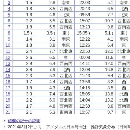
3
3
3
3
1.5
1.5
1.5
1.5
2.8
2.8
2.8
2.8
南東
南東
南東
南東
22:03
22:03
22:03
22:03
5.1
5.1
5.1
5.1
南東
南東
南東
南東
4
4
4
4
1.8
1.8
1.8
1.8
3.5
3.5
3.5
3.5
西南西
西南西
西南西
西南西
20:43
20:43
20:43
20:43
6.5
6.5
6.5
6.5
北西
北西
北西
北西
5
5
5
5
1.6
1.6
1.6
1.6
4.6
4.6
4.6
4.6
北東
北東
北東
北東
09:59
09:59
09:59
09:59
7.7
7.7
7.7
7.7
北東
北東
北東
北東
6
6
6
6
2.2
2.2
2.2
2.2
5.5
5.5
5.5
5.5
西北西
西北西
西北西
西北西
15:07
15:07
15:07
15:07
10.7
10.7
10.7
10.7
西北
西北
西北
西北
7
7
7
7
1.8
1.8
1.8
1.8
5.5
5.5
5.5
5.5
西南西
西南西
西南西
西南西
13:23
13:23
13:23
13:23
9.6
9.6
9.6
9.6
西南
西南
西南
西南
8
8
8
8
1.5 )
1.5 )
1.5 )
1.5 )
3.5 )
3.5 )
3.5 )
3.5 )
東 )
東 )
東 )
東 )
15:05 )
15:05 )
15:05 )
15:05 )
5.1 )
5.1 )
5.1 )
5.1 )
東 )
東 )
東 )
東 )
9
9
9
9
1.4
1.4
1.4
1.4
3.1
3.1
3.1
3.1
南東
南東
南東
南東
12:22
12:22
12:22
12:22
4.1
4.1
4.1
4.1
南東
南東
南東
南東
10
10
10
10
1.8
1.8
1.8
1.8
3.8
3.8
3.8
3.8
南東
南東
南東
南東
12:26
12:26
12:26
12:26
6.4
6.4
6.4
6.4
東
東
東
東
11
11
11
11
2.4
2.4
2.4
2.4
7.7
7.7
7.7
7.7
北北東
北北東
北北東
北北東
22:59
22:59
22:59
22:59
12.9
12.9
12.9
12.9
北北
北北
北北
北北
12
12
12
12
2.6
2.6
2.6
2.6
6.5
6.5
6.5
6.5
東
東
東
東
02:08
02:08
02:08
02:08
11.6
11.6
11.6
11.6
東
東
東
東
13
13
13
13
2.9
2.9
2.9
2.9
6.4
6.4
6.4
6.4
西南西
西南西
西南西
西南西
14:11
14:11
14:11
14:11
12.0
12.0
12.0
12.0
西南
西南
西南
西南
14
14
14
14
3.9
3.9
3.9
3.9
7.9
7.9
7.9
7.9
北西
北西
北西
北西
12:09
12:09
12:09
12:09
16.8
16.8
16.8
16.8
西北
西北
西北
西北
15
15
15
15
2.3
2.3
2.3
2.3
5.3
5.3
5.3
5.3
西北西
西北西
西北西
西北西
11:43
11:43
11:43
11:43
9.4
9.4
9.4
9.4
西北
西北
西北
西北
16
16
16
16
1.7
1.7
1.7
1.7
4.4
4.4
4.4
4.4
西南西
西南西
西南西
西南西
13:56
13:56
13:56
13:56
8.2
8.2
8.2
8.2
西
西
西
西
17
17
17
17
1.8
1.8
1.8
1.8
4.3
4.3
4.3
4.3
北西
北西
北西
北西
14:15
14:15
14:15
14:15
8.5
8.5
8.5
8.5
西
西
西
西
18
18
18
18
3.3
3.3
3.3
3.3
7.4
7.4
7.4
7.4
西北西
西北西
西北西
西北西
15:05
15:05
15:05
15:05
13.8
13.8
13.8
13.8
北西
北西
北西
北西
19
19
19
19
2.2
2.2
2.2
2.2
6.0
6.0
6.0
6.0
西北西
西北西
西北西
西北西
14:04
14:04
14:04
14:04
13.2
13.2
13.2
13.2
北西
北西
北西
北西
20
20
20
20
1.7
1.7
1.7
1.7
4.8
4.8
4.8
4.8
西南西
西南西
西南西
西南西
12:59
12:59
12:59
12:59
8.8
8.8
8.8
8.8
西南
西南
西南
西南
21
21
21
21
2.1
2.1
2.1
2.1
5.3
5.3
5.3
5.3
東南東
東南東
東南東
東南東
19:57
19:57
19:57
19:57
9.7
9.7
9.7
9.7
東
東
東
東
22
22
22
22
3.6
3.6
3.6
3.6
6.6
6.6
6.6
6.6
西北西
西北西
西北西
西北西
22:03
22:03
22:03
22:03
13.7
13.7
13.7
13.7
西
西
西
西
値欄の記号の説明
23
23
23
23
4.8
4.8
4.8
4.8
7.8
7.8
7.8
7.8
西
西
西
西
13:51
13:51
13:51
13:51
19.1
19.1
19.1
19.1
北西
北西
北西
北西
2021年3月2日より、アメダスの日照時間は「推計気象分布（日