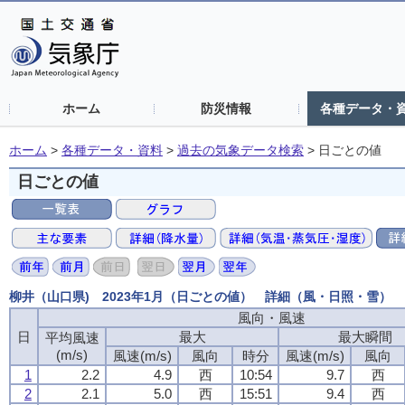
ホーム
防災情報
各種データ・
ホーム
>
各種データ・資料
>
過去の気象データ検索
>
日ごとの値
日ごとの値
柳井（山口県) 2023年1月（日ごとの値） 詳細（風・日照・雪）
風向・風速
日
最大
最大瞬間
平均風速
(m/s)
風速(m/s)
風向
時分
風速(m/s)
風向
1
2.2
4.9
西
10:54
9.7
西
2
2.1
5.0
西
15:51
9.4
西