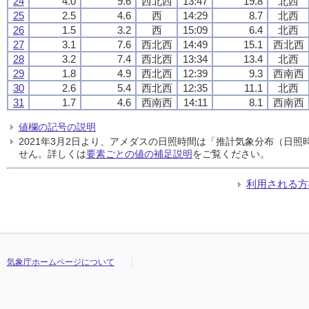
24
4.0
9.6
西北西
13:47
19.8
北西
25
2.5
4.6
西
14:29
8.7
北西
26
1.5
3.2
西
15:09
6.4
北西
27
3.1
7.6
西北西
14:49
15.1
西北西
28
3.2
7.4
西北西
13:34
13.4
北西
29
1.8
4.9
西北西
12:39
9.3
西南西
30
2.6
5.4
西北西
12:35
11.1
北西
31
1.7
4.6
西南西
14:11
8.1
西南西
値欄の記号の説明
2021年3月2日より、アメダスの日照時間は「推計気象分布（日
せん。詳しくは
要素ごとの値の補足説明
をご覧ください。
利用される方
気象庁ホームページについて