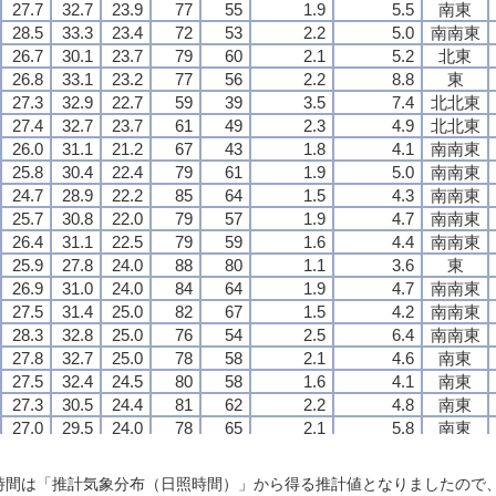
27.7
27.7
27.7
27.7
32.7
32.7
32.7
32.7
23.9
23.9
23.9
23.9
77
77
77
77
55
55
55
55
1.9
1.9
1.9
1.9
5.5
5.5
5.5
5.5
南東
南東
南東
南東
28.5
28.5
28.5
28.5
33.3
33.3
33.3
33.3
23.4
23.4
23.4
23.4
72
72
72
72
53
53
53
53
2.2
2.2
2.2
2.2
5.0
5.0
5.0
5.0
南南東
南南東
南南東
南南東
26.7
26.7
26.7
26.7
30.1
30.1
30.1
30.1
23.7
23.7
23.7
23.7
79
79
79
79
60
60
60
60
2.1
2.1
2.1
2.1
5.2
5.2
5.2
5.2
北東
北東
北東
北東
26.8
26.8
26.8
26.8
33.1
33.1
33.1
33.1
23.2
23.2
23.2
23.2
77
77
77
77
56
56
56
56
2.2
2.2
2.2
2.2
8.8
8.8
8.8
8.8
東
東
東
東
27.3
27.3
27.3
27.3
32.9
32.9
32.9
32.9
22.7
22.7
22.7
22.7
59
59
59
59
39
39
39
39
3.5
3.5
3.5
3.5
7.4
7.4
7.4
7.4
北北東
北北東
北北東
北北東
27.4
27.4
27.4
27.4
32.7
32.7
32.7
32.7
23.7
23.7
23.7
23.7
61
61
61
61
49
49
49
49
2.3
2.3
2.3
2.3
4.9
4.9
4.9
4.9
北北東
北北東
北北東
北北東
26.0
26.0
26.0
26.0
31.1
31.1
31.1
31.1
21.2
21.2
21.2
21.2
67
67
67
67
43
43
43
43
1.8
1.8
1.8
1.8
4.1
4.1
4.1
4.1
南南東
南南東
南南東
南南東
25.8
25.8
25.8
25.8
30.4
30.4
30.4
30.4
22.4
22.4
22.4
22.4
79
79
79
79
61
61
61
61
1.9
1.9
1.9
1.9
5.0
5.0
5.0
5.0
南南東
南南東
南南東
南南東
24.7
24.7
24.7
24.7
28.9
28.9
28.9
28.9
22.2
22.2
22.2
22.2
85
85
85
85
64
64
64
64
1.5
1.5
1.5
1.5
4.3
4.3
4.3
4.3
南南東
南南東
南南東
南南東
25.7
25.7
25.7
25.7
30.8
30.8
30.8
30.8
22.0
22.0
22.0
22.0
79
79
79
79
57
57
57
57
1.9
1.9
1.9
1.9
4.7
4.7
4.7
4.7
南南東
南南東
南南東
南南東
26.4
26.4
26.4
26.4
31.1
31.1
31.1
31.1
22.5
22.5
22.5
22.5
79
79
79
79
59
59
59
59
1.6
1.6
1.6
1.6
4.4
4.4
4.4
4.4
南南東
南南東
南南東
南南東
25.9
25.9
25.9
25.9
27.8
27.8
27.8
27.8
24.0
24.0
24.0
24.0
88
88
88
88
80
80
80
80
1.1
1.1
1.1
1.1
3.6
3.6
3.6
3.6
東
東
東
東
26.9
26.9
26.9
26.9
31.0
31.0
31.0
31.0
24.0
24.0
24.0
24.0
84
84
84
84
64
64
64
64
1.9
1.9
1.9
1.9
4.7
4.7
4.7
4.7
南南東
南南東
南南東
南南東
27.5
27.5
27.5
27.5
31.4
31.4
31.4
31.4
25.0
25.0
25.0
25.0
82
82
82
82
67
67
67
67
1.5
1.5
1.5
1.5
4.2
4.2
4.2
4.2
南南東
南南東
南南東
南南東
28.3
28.3
28.3
28.3
32.8
32.8
32.8
32.8
25.0
25.0
25.0
25.0
76
76
76
76
54
54
54
54
2.5
2.5
2.5
2.5
6.4
6.4
6.4
6.4
南南東
南南東
南南東
南南東
27.8
27.8
27.8
27.8
32.7
32.7
32.7
32.7
25.0
25.0
25.0
25.0
78
78
78
78
58
58
58
58
2.1
2.1
2.1
2.1
4.6
4.6
4.6
4.6
南東
南東
南東
南東
27.5
27.5
27.5
27.5
32.4
32.4
32.4
32.4
24.5
24.5
24.5
24.5
80
80
80
80
58
58
58
58
1.6
1.6
1.6
1.6
4.1
4.1
4.1
4.1
南東
南東
南東
南東
27.3
27.3
27.3
27.3
30.5
30.5
30.5
30.5
24.4
24.4
24.4
24.4
81
81
81
81
62
62
62
62
2.2
2.2
2.2
2.2
4.8
4.8
4.8
4.8
南東
南東
南東
南東
27.0
27.0
27.0
27.0
29.5
29.5
29.5
29.5
24.0
24.0
24.0
24.0
78
78
78
78
65
65
65
65
2.1
2.1
2.1
2.1
5.8
5.8
5.8
5.8
南東
南東
南東
南東
24.3
24.3
24.3
24.3
28.1
28.1
28.1
28.1
22.3
22.3
22.3
22.3
86
86
86
86
65
65
65
65
1.3
1.3
1.3
1.3
3.6
3.6
3.6
3.6
南東
南東
南東
南東
24.7
24.7
24.7
24.7
28.7
28.7
28.7
28.7
21.2
21.2
21.2
21.2
69
69
69
69
51
51
51
51
3.0
3.0
3.0
3.0
6.6
6.6
6.6
6.6
北東
北東
北東
北東
日照時間は「推計気象分布（日照時間）」から得る推計値となりましたの