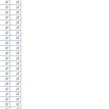
///
///
///
///
///
///
///
///
///
///
///
///
///
///
///
///
///
///
///
///
///
///
///
///
///
///
///
///
///
///
///
///
///
///
///
///
///
///
///
///
///
///