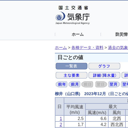
ホーム
防災情
ホーム
>
各種データ・資料
>
過去の気象
日ごとの値
柳井（山口県) 2023年12月（日ごと
日
最大
平均風速
(m/s)
風速(m/s)
風向
1
2.5
6.6
北西
2
1.7
4.2
西北西