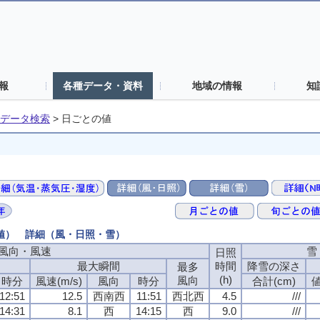
報
各種データ・資料
地域の情報
知
データ検索
>
日ごとの値
の値） 詳細（風・日照・雪）
風向・風速
雪
日照
最大瞬間
時間
降雪の深さ
最多
(h)
風向
時分
風速(m/s)
風向
時分
合計(cm)
値
12:51
12.5
西南西
11:51
西北西
4.5
///
14:31
8.1
西
14:15
西
9.0
///