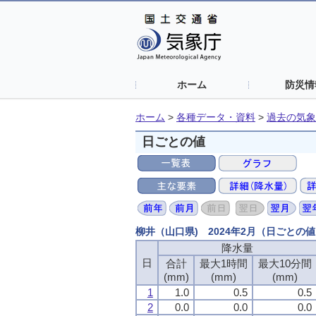
ホーム
防災情
ホーム
>
各種データ・資料
>
過去の気象
日ごとの値
柳井（山口県) 2024年2月（日ごとの
降水量
日
合計
最大1時間
最大10分間
(mm)
(mm)
(mm)
1
1.0
0.5
0.5
2
0.0
0.0
0.0