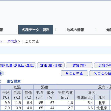
報
各種データ・資料
地域の情報
知
データ検索
>
日ごとの値
値） 主な要素
気温
湿度
風向・
最大
平均
最高
最低
平均
最小
平均風速
(℃)
(℃)
(℃)
(％)
(％)
(m/s)
風速(m/s)
風向
9.9
11.8
8.4
85
67
1.6
5.4
北東
7.0
10.8
4.0
65
44
2.7
6.6
北北東