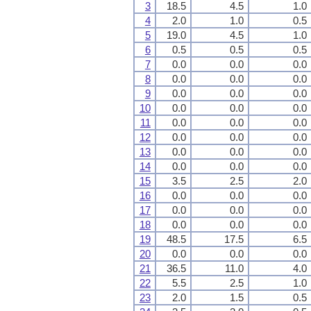
3
18.5
4.5
1.0
4
2.0
1.0
0.5
5
19.0
4.5
1.0
6
0.5
0.5
0.5
7
0.0
0.0
0.0
8
0.0
0.0
0.0
9
0.0
0.0
0.0
10
0.0
0.0
0.0
11
0.0
0.0
0.0
12
0.0
0.0
0.0
13
0.0
0.0
0.0
14
0.0
0.0
0.0
15
3.5
2.5
2.0
16
0.0
0.0
0.0
17
0.0
0.0
0.0
18
0.0
0.0
0.0
19
48.5
17.5
6.5
20
0.0
0.0
0.0
21
36.5
11.0
4.0
22
5.5
2.5
1.0
23
2.0
1.5
0.5