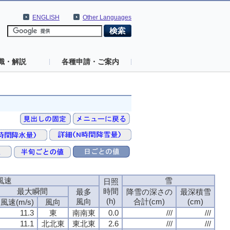
ENGLISH
Other Languages
識・解説
各種申請・ご案内
風速
雪
日照
最大瞬間
時間
最多
降雪の深さの
最深積雪
(h)
風向
合計(cm)
(cm)
風速(m/s)
風向
11.3
東
南南東
0.0
///
///
11.1
北北東
東北東
2.6
///
///