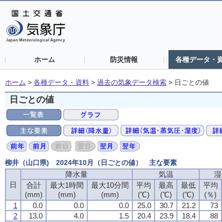
ホーム
防災情報
各種データ・
ホーム
>
各種データ・資料
>
過去の気象データ検索
>
日ごとの値
日ごとの値
柳井（山口県) 2024年10月（日ごとの値） 主な要素
降水量
気温
湿
日
合計
最大1時間
最大10分間
平均
最高
最低
平均
(mm)
(mm)
(mm)
(℃)
(℃)
(℃)
(％)
1
0.0
0.0
0.0
25.0
30.7
21.2
73
2
13.0
4.0
1.5
20.4
23.9
18.4
88