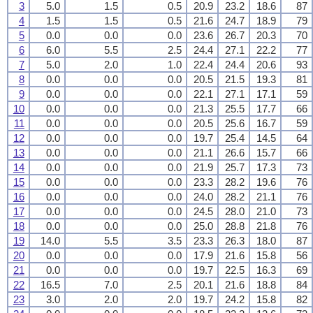
3
5.0
1.5
0.5
20.9
23.2
18.6
87
4
1.5
1.5
0.5
21.6
24.7
18.9
79
5
0.0
0.0
0.0
23.6
26.7
20.3
70
6
6.0
5.5
2.5
24.4
27.1
22.2
77
7
5.0
2.0
1.0
22.4
24.4
20.6
93
8
0.0
0.0
0.0
20.5
21.5
19.3
81
9
0.0
0.0
0.0
22.1
27.1
17.1
59
10
0.0
0.0
0.0
21.3
25.5
17.7
66
11
0.0
0.0
0.0
20.5
25.6
16.7
59
12
0.0
0.0
0.0
19.7
25.4
14.5
64
13
0.0
0.0
0.0
21.1
26.6
15.7
66
14
0.0
0.0
0.0
21.9
25.7
17.3
73
15
0.0
0.0
0.0
23.3
28.2
19.6
76
16
0.0
0.0
0.0
24.0
28.2
21.1
76
17
0.0
0.0
0.0
24.5
28.0
21.0
73
18
0.0
0.0
0.0
25.0
28.8
21.8
76
19
14.0
5.5
3.5
23.3
26.3
18.0
87
20
0.0
0.0
0.0
17.9
21.6
15.8
56
21
0.0
0.0
0.0
19.7
22.5
16.3
69
22
16.5
7.0
2.5
20.1
21.6
18.8
84
23
3.0
2.0
2.0
19.7
24.2
15.8
82