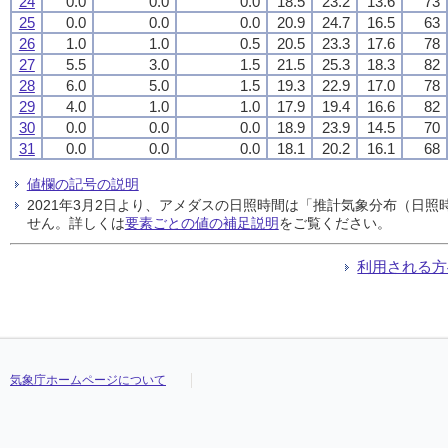
24
0.0
0.0
0.0
18.5
23.2
13.6
73
25
0.0
0.0
0.0
20.9
24.7
16.5
63
26
1.0
1.0
0.5
20.5
23.3
17.6
78
27
5.5
3.0
1.5
21.5
25.3
18.3
82
28
6.0
5.0
1.5
19.3
22.9
17.0
78
29
4.0
1.0
1.0
17.9
19.4
16.6
82
30
0.0
0.0
0.0
18.9
23.9
14.5
70
31
0.0
0.0
0.0
18.1
20.2
16.1
68
値欄の記号の説明
2021年3月2日より、アメダスの日照時間は「推計気象分布（日
せん。詳しくは
要素ごとの値の補足説明
をご覧ください。
利用される方
気象庁ホームページについて