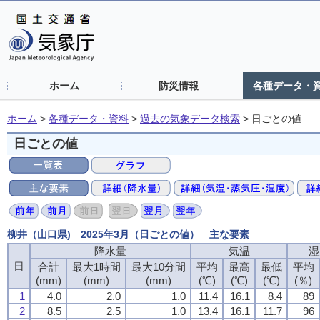
ホーム
防災情報
各種データ・
ホーム
>
各種データ・資料
>
過去の気象データ検索
>
日ごとの値
日ごとの値
柳井（山口県) 2025年3月（日ごとの値） 主な要素
降水量
気温
湿
日
合計
最大1時間
最大10分間
平均
最高
最低
平均
(mm)
(mm)
(mm)
(℃)
(℃)
(℃)
(％)
1
4.0
2.0
1.0
11.4
16.1
8.4
89
2
8.5
2.5
1.0
13.4
16.1
11.7
96