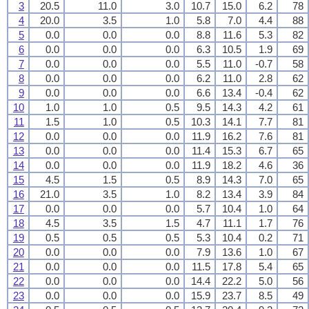
3
20.5
11.0
3.0
10.7
15.0
6.2
78
4
20.0
3.5
1.0
5.8
7.0
4.4
88
5
0.0
0.0
0.0
8.8
11.6
5.3
82
6
0.0
0.0
0.0
6.3
10.5
1.9
69
7
0.0
0.0
0.0
5.5
11.0
-0.7
58
8
0.0
0.0
0.0
6.2
11.0
2.8
62
9
0.0
0.0
0.0
6.6
13.4
-0.4
62
10
1.0
1.0
0.5
9.5
14.3
4.2
61
11
1.5
1.0
0.5
10.3
14.1
7.7
81
12
0.0
0.0
0.0
11.9
16.2
7.6
81
13
0.0
0.0
0.0
11.4
15.3
6.7
65
14
0.0
0.0
0.0
11.9
18.2
4.6
36
15
4.5
1.5
0.5
8.9
14.3
7.0
65
16
21.0
3.5
1.0
8.2
13.4
3.9
84
17
0.0
0.0
0.0
5.7
10.4
1.0
64
18
4.5
3.5
1.5
4.7
11.1
1.7
76
19
0.5
0.5
0.5
5.3
10.4
0.2
71
20
0.0
0.0
0.0
7.9
13.6
1.0
67
21
0.0
0.0
0.0
11.5
17.8
5.4
65
22
0.0
0.0
0.0
14.4
22.2
5.0
56
23
0.0
0.0
0.0
15.9
23.7
8.5
49