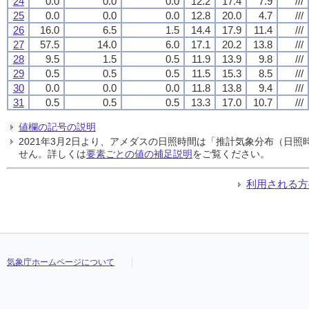
24
0.0
0.0
0.0
12.2
17.4
7.9
///
25
0.0
0.0
0.0
12.8
20.0
4.7
///
26
16.0
6.5
1.5
14.4
17.9
11.4
///
27
57.5
14.0
6.0
17.1
20.2
13.8
///
28
9.5
1.5
0.5
11.9
13.9
9.8
///
29
0.5
0.5
0.5
11.5
15.3
8.5
///
30
0.0
0.0
0.0
11.8
13.8
9.4
///
31
0.5
0.5
0.5
13.3
17.0
10.7
///
値欄の記号の説明
2021年3月2日より、アメダスの日照時間は「推計気象分布（日
せん。詳しくは
要素ごとの値の補足説明
をご覧ください。
利用される方
気象庁ホームページについて