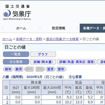
ホーム
防災情報
各種データ・
ホーム
>
各種データ・資料
>
過去の気象データ検索
>
日ごとの値
日ごとの値
八幡（福岡県) 2020年3月（日ごとの値） 主な要素
降水量
気温
湿
日
合計
最大1時間
最大10分間
平均
最高
最低
平均
(mm)
(mm)
(mm)
(℃)
(℃)
(℃)
(％)
1
0.0
0.0
0.0
9.3
12.8
5.2
///
2
0.0
0.0
0.0
10.2
13.3
6.9
///