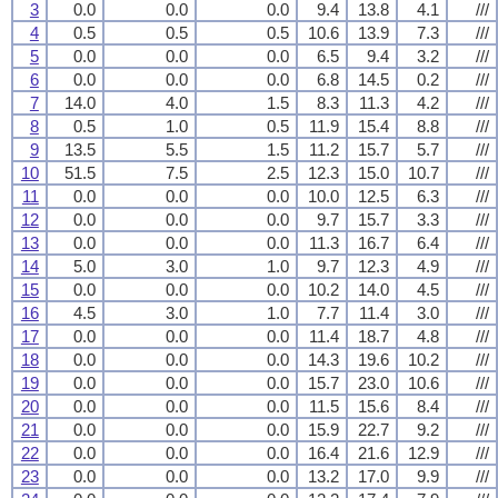
3
0.0
0.0
0.0
9.4
13.8
4.1
///
4
0.5
0.5
0.5
10.6
13.9
7.3
///
5
0.0
0.0
0.0
6.5
9.4
3.2
///
6
0.0
0.0
0.0
6.8
14.5
0.2
///
7
14.0
4.0
1.5
8.3
11.3
4.2
///
8
0.5
1.0
0.5
11.9
15.4
8.8
///
9
13.5
5.5
1.5
11.2
15.7
5.7
///
10
51.5
7.5
2.5
12.3
15.0
10.7
///
11
0.0
0.0
0.0
10.0
12.5
6.3
///
12
0.0
0.0
0.0
9.7
15.7
3.3
///
13
0.0
0.0
0.0
11.3
16.7
6.4
///
14
5.0
3.0
1.0
9.7
12.3
4.9
///
15
0.0
0.0
0.0
10.2
14.0
4.5
///
16
4.5
3.0
1.0
7.7
11.4
3.0
///
17
0.0
0.0
0.0
11.4
18.7
4.8
///
18
0.0
0.0
0.0
14.3
19.6
10.2
///
19
0.0
0.0
0.0
15.7
23.0
10.6
///
20
0.0
0.0
0.0
11.5
15.6
8.4
///
21
0.0
0.0
0.0
15.9
22.7
9.2
///
22
0.0
0.0
0.0
16.4
21.6
12.9
///
23
0.0
0.0
0.0
13.2
17.0
9.9
///