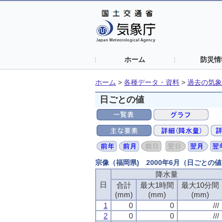
ホーム
防災情
ホーム
>
各種データ・資料
>
過去の気象
日ごとの値
宗像（福岡県) 2000年6月（日ごとの
降水量
降水量
降水量
降水量
日
日
日
日
合計
合計
合計
合計
最大1時間
最大1時間
最大1時間
最大1時間
最大10分間
最大10分間
最大10分間
最大10分間
(mm)
(mm)
(mm)
(mm)
(mm)
(mm)
(mm)
(mm)
(mm)
(mm)
(mm)
(mm)
1
1
1
1
0
0
0
0
0
0
0
0
///
///
///
///
2
2
2
2
0
0
0
0
0
0
0
0
///
///
///
///