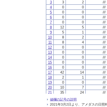
3
3
3
3
3
3
3
3
2
2
2
2
///
///
///
///
4
4
4
4
0
0
0
0
0
0
0
0
///
///
///
///
5
5
5
5
0
0
0
0
0
0
0
0
///
///
///
///
6
6
6
6
0
0
0
0
0
0
0
0
///
///
///
///
7
7
7
7
0
0
0
0
0
0
0
0
///
///
///
///
8
8
8
8
12
12
12
12
5
5
5
5
///
///
///
///
9
9
9
9
5
5
5
5
1
1
1
1
///
///
///
///
10
10
10
10
8
8
8
8
2
2
2
2
///
///
///
///
11
11
11
11
8
8
8
8
4
4
4
4
///
///
///
///
12
12
12
12
0
0
0
0
0
0
0
0
///
///
///
///
13
13
13
13
0
0
0
0
0
0
0
0
///
///
///
///
14
14
14
14
0
0
0
0
0
0
0
0
///
///
///
///
15
15
15
15
0
0
0
0
0
0
0
0
///
///
///
///
16
16
16
16
0
0
0
0
0
0
0
0
///
///
///
///
17
17
17
17
42
42
42
42
14
14
14
14
///
///
///
///
18
18
18
18
2
2
2
2
1
1
1
1
///
///
///
///
19
19
19
19
0
0
0
0
0
0
0
0
///
///
///
///
20
20
20
20
10
10
10
10
7
7
7
7
///
///
///
///
21
21
21
21
35
35
35
35
24
24
24
24
///
///
///
///
22
22
22
22
5
5
5
5
3
3
3
3
///
///
///
///
値欄の記号の説明
23
23
23
23
11
11
11
11
5
5
5
5
///
///
///
///
2021年3月2日より、アメダスの