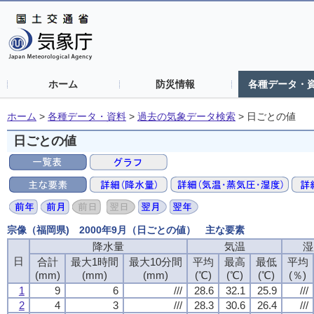
ホーム
防災情報
各種データ・
ホーム
>
各種データ・資料
>
過去の気象データ検索
>
日ごとの値
日ごとの値
宗像（福岡県) 2000年9月（日ごとの値） 主な要素
降水量
降水量
降水量
降水量
気温
気温
気温
気温
湿
湿
湿
湿
日
日
日
日
合計
合計
合計
合計
最大1時間
最大1時間
最大1時間
最大1時間
最大10分間
最大10分間
最大10分間
最大10分間
平均
平均
平均
平均
最高
最高
最高
最高
最低
最低
最低
最低
平均
平均
平均
平均
(mm)
(mm)
(mm)
(mm)
(mm)
(mm)
(mm)
(mm)
(mm)
(mm)
(mm)
(mm)
(℃)
(℃)
(℃)
(℃)
(℃)
(℃)
(℃)
(℃)
(℃)
(℃)
(℃)
(℃)
(％)
(％)
(％)
(％)
1
1
1
1
9
9
9
9
6
6
6
6
///
///
///
///
28.6
28.6
28.6
28.6
32.1
32.1
32.1
32.1
25.9
25.9
25.9
25.9
///
///
///
///
2
2
2
2
4
4
4
4
3
3
3
3
///
///
///
///
28.3
28.3
28.3
28.3
30.6
30.6
30.6
30.6
26.4
26.4
26.4
26.4
///
///
///
///