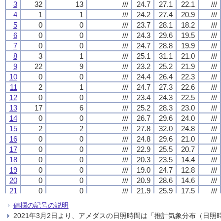
3
3
3
3
32
32
32
32
13
13
13
13
///
///
///
///
24.7
24.7
24.7
24.7
27.1
27.1
27.1
27.1
22.1
22.1
22.1
22.1
///
///
///
///
4
4
4
4
1
1
1
1
1
1
1
1
///
///
///
///
24.2
24.2
24.2
24.2
27.4
27.4
27.4
27.4
20.9
20.9
20.9
20.9
///
///
///
///
5
5
5
5
0
0
0
0
0
0
0
0
///
///
///
///
23.7
23.7
23.7
23.7
28.1
28.1
28.1
28.1
18.2
18.2
18.2
18.2
///
///
///
///
6
6
6
6
0
0
0
0
0
0
0
0
///
///
///
///
24.3
24.3
24.3
24.3
29.6
29.6
29.6
29.6
19.5
19.5
19.5
19.5
///
///
///
///
7
7
7
7
0
0
0
0
0
0
0
0
///
///
///
///
24.7
24.7
24.7
24.7
28.8
28.8
28.8
28.8
19.9
19.9
19.9
19.9
///
///
///
///
8
8
8
8
3
3
3
3
1
1
1
1
///
///
///
///
25.1
25.1
25.1
25.1
31.1
31.1
31.1
31.1
21.0
21.0
21.0
21.0
///
///
///
///
9
9
9
9
22
22
22
22
9
9
9
9
///
///
///
///
23.2
23.2
23.2
23.2
25.2
25.2
25.2
25.2
21.9
21.9
21.9
21.9
///
///
///
///
10
10
10
10
0
0
0
0
0
0
0
0
///
///
///
///
24.4
24.4
24.4
24.4
26.4
26.4
26.4
26.4
22.3
22.3
22.3
22.3
///
///
///
///
11
11
11
11
2
2
2
2
1
1
1
1
///
///
///
///
24.7
24.7
24.7
24.7
27.3
27.3
27.3
27.3
22.6
22.6
22.6
22.6
///
///
///
///
12
12
12
12
0
0
0
0
0
0
0
0
///
///
///
///
23.4
23.4
23.4
23.4
24.3
24.3
24.3
24.3
22.5
22.5
22.5
22.5
///
///
///
///
13
13
13
13
17
17
17
17
6
6
6
6
///
///
///
///
25.2
25.2
25.2
25.2
28.3
28.3
28.3
28.3
23.0
23.0
23.0
23.0
///
///
///
///
14
14
14
14
0
0
0
0
0
0
0
0
///
///
///
///
26.7
26.7
26.7
26.7
29.6
29.6
29.6
29.6
24.0
24.0
24.0
24.0
///
///
///
///
15
15
15
15
2
2
2
2
2
2
2
2
///
///
///
///
27.8
27.8
27.8
27.8
32.0
32.0
32.0
32.0
24.8
24.8
24.8
24.8
///
///
///
///
16
16
16
16
0
0
0
0
0
0
0
0
///
///
///
///
24.8
24.8
24.8
24.8
29.6
29.6
29.6
29.6
21.0
21.0
21.0
21.0
///
///
///
///
17
17
17
17
0
0
0
0
0
0
0
0
///
///
///
///
22.9
22.9
22.9
22.9
25.5
25.5
25.5
25.5
20.7
20.7
20.7
20.7
///
///
///
///
18
18
18
18
0
0
0
0
0
0
0
0
///
///
///
///
20.3
20.3
20.3
20.3
23.5
23.5
23.5
23.5
14.4
14.4
14.4
14.4
///
///
///
///
19
19
19
19
0
0
0
0
0
0
0
0
///
///
///
///
19.0
19.0
19.0
19.0
24.7
24.7
24.7
24.7
12.8
12.8
12.8
12.8
///
///
///
///
20
20
20
20
0
0
0
0
0
0
0
0
///
///
///
///
20.9
20.9
20.9
20.9
28.6
28.6
28.6
28.6
14.6
14.6
14.6
14.6
///
///
///
///
21
21
21
21
0
0
0
0
0
0
0
0
///
///
///
///
21.9
21.9
21.9
21.9
25.9
25.9
25.9
25.9
17.5
17.5
17.5
17.5
///
///
///
///
22
22
22
22
13
13
13
13
3
3
3
3
///
///
///
///
23.8
23.8
23.8
23.8
27.5
27.5
27.5
27.5
21.7
21.7
21.7
21.7
///
///
///
///
値欄の記号の説明
23
23
23
23
2
2
2
2
2
2
2
2
///
///
///
///
20.7
20.7
20.7
20.7
23.3
23.3
23.3
23.3
16.8
16.8
16.8
16.8
///
///
///
///
2021年3月2日より、アメダスの日照時間は「推計気象分布（日