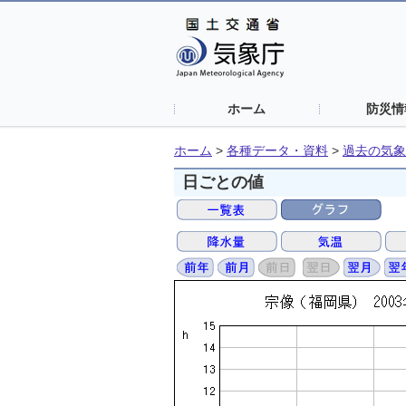
ホーム
防災情
ホーム
>
各種データ・資料
>
過去の気象
日ごとの値