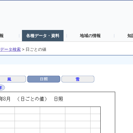
報
各種データ・資料
地域の情報
知
データ検索
>
日ごとの値