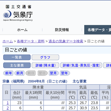
ホーム
防災情報
各種データ・
ホーム
>
各種データ・資料
>
過去の気象データ検索
>
日ごとの値
日ごとの値
宗像（福岡県) 2004年8月（日ごとの値） 主な要素
降水量
降水量
降水量
降水量
気温
気温
気温
気温
湿
湿
湿
湿
日
日
日
日
合計
合計
合計
合計
最大1時間
最大1時間
最大1時間
最大1時間
最大10分間
最大10分間
最大10分間
最大10分間
平均
平均
平均
平均
最高
最高
最高
最高
最低
最低
最低
最低
平均
平均
平均
平均
(mm)
(mm)
(mm)
(mm)
(mm)
(mm)
(mm)
(mm)
(mm)
(mm)
(mm)
(mm)
(℃)
(℃)
(℃)
(℃)
(℃)
(℃)
(℃)
(℃)
(℃)
(℃)
(℃)
(℃)
(％)
(％)
(％)
(％)
1
1
1
1
23
23
23
23
6
6
6
6
///
///
///
///
25.3
25.3
25.3
25.3
26.7
26.7
26.7
26.7
23.8
23.8
23.8
23.8
///
///
///
///
2
2
2
2
6
6
6
6
5
5
5
5
///
///
///
///
25.7
25.7
25.7
25.7
30.9
30.9
30.9
30.9
23.5
23.5
23.5
23.5
///
///
///
///