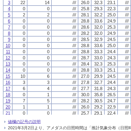
3
3
3
3
22
22
22
22
14
14
14
14
///
///
///
///
26.0
26.0
26.0
26.0
32.3
32.3
32.3
32.3
23.1
23.1
23.1
23.1
///
///
///
///
4
4
4
4
0
0
0
0
0
0
0
0
///
///
///
///
25.8
25.8
25.8
25.8
29.3
29.3
29.3
29.3
22.3
22.3
22.3
22.3
///
///
///
///
5
5
5
5
2
2
2
2
2
2
2
2
///
///
///
///
28.1
28.1
28.1
28.1
32.2
32.2
32.2
32.2
25.0
25.0
25.0
25.0
///
///
///
///
6
6
6
6
0
0
0
0
0
0
0
0
///
///
///
///
28.8
28.8
28.8
28.8
33.6
33.6
33.6
33.6
24.9
24.9
24.9
24.9
///
///
///
///
7
7
7
7
0
0
0
0
0
0
0
0
///
///
///
///
28.6
28.6
28.6
28.6
32.0
32.0
32.0
32.0
25.3
25.3
25.3
25.3
///
///
///
///
8
8
8
8
0
0
0
0
0
0
0
0
///
///
///
///
28.2
28.2
28.2
28.2
32.0
32.0
32.0
32.0
24.9
24.9
24.9
24.9
///
///
///
///
9
9
9
9
0
0
0
0
0
0
0
0
///
///
///
///
28.5
28.5
28.5
28.5
32.9
32.9
32.9
32.9
24.5
24.5
24.5
24.5
///
///
///
///
10
10
10
10
0
0
0
0
0
0
0
0
///
///
///
///
28.8
28.8
28.8
28.8
33.6
33.6
33.6
33.6
25.0
25.0
25.0
25.0
///
///
///
///
11
11
11
11
0
0
0
0
0
0
0
0
///
///
///
///
28.8
28.8
28.8
28.8
33.3
33.3
33.3
33.3
24.4
24.4
24.4
24.4
///
///
///
///
12
12
12
12
0
0
0
0
0
0
0
0
///
///
///
///
28.7
28.7
28.7
28.7
33.0
33.0
33.0
33.0
24.3
24.3
24.3
24.3
///
///
///
///
13
13
13
13
0
0
0
0
0
0
0
0
///
///
///
///
28.4
28.4
28.4
28.4
32.3
32.3
32.3
32.3
25.3
25.3
25.3
25.3
///
///
///
///
14
14
14
14
0
0
0
0
0
0
0
0
///
///
///
///
28.8
28.8
28.8
28.8
33.3
33.3
33.3
33.3
25.1
25.1
25.1
25.1
///
///
///
///
15
15
15
15
10
10
10
10
6
6
6
6
///
///
///
///
27.0
27.0
27.0
27.0
29.9
29.9
29.9
29.9
24.5
24.5
24.5
24.5
///
///
///
///
16
16
16
16
3
3
3
3
3
3
3
3
///
///
///
///
27.8
27.8
27.8
27.8
32.7
32.7
32.7
32.7
24.4
24.4
24.4
24.4
///
///
///
///
17
17
17
17
6
6
6
6
4
4
4
4
///
///
///
///
27.7
27.7
27.7
27.7
31.8
31.8
31.8
31.8
24.3
24.3
24.3
24.3
///
///
///
///
18
18
18
18
0
0
0
0
1
1
1
1
///
///
///
///
30.0
30.0
30.0
30.0
35.8
35.8
35.8
35.8
26.5
26.5
26.5
26.5
///
///
///
///
19
19
19
19
7
7
7
7
5
5
5
5
///
///
///
///
28.2
28.2
28.2
28.2
30.5
30.5
30.5
30.5
24.7
24.7
24.7
24.7
///
///
///
///
20
20
20
20
1
1
1
1
1
1
1
1
///
///
///
///
26.0
26.0
26.0
26.0
29.2
29.2
29.2
29.2
22.9
22.9
22.9
22.9
///
///
///
///
21
21
21
21
0
0
0
0
0
0
0
0
///
///
///
///
25.7
25.7
25.7
25.7
29.1
29.1
29.1
29.1
22.4
22.4
22.4
22.4
///
///
///
///
22
22
22
22
0
0
0
0
0
0
0
0
///
///
///
///
26.3
26.3
26.3
26.3
29.2
29.2
29.2
29.2
23.6
23.6
23.6
23.6
///
///
///
///
値欄の記号の説明
23
23
23
23
3
3
3
3
1
1
1
1
///
///
///
///
25.2
25.2
25.2
25.2
31.6
31.6
31.6
31.6
22.8
22.8
22.8
22.8
///
///
///
///
2021年3月2日より、アメダスの日照時間は「推計気象分布（日