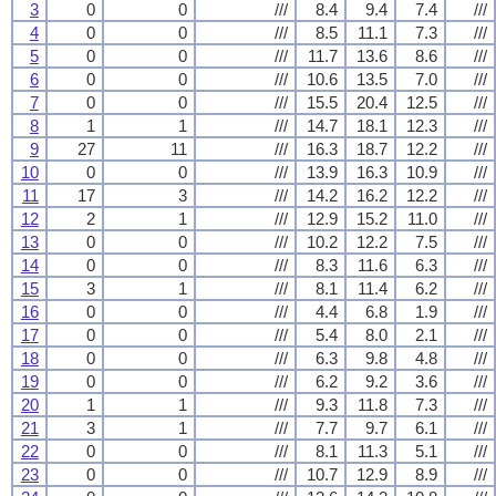
3
0
0
///
8.4
9.4
7.4
///
4
0
0
///
8.5
11.1
7.3
///
5
0
0
///
11.7
13.6
8.6
///
6
0
0
///
10.6
13.5
7.0
///
7
0
0
///
15.5
20.4
12.5
///
8
1
1
///
14.7
18.1
12.3
///
9
27
11
///
16.3
18.7
12.2
///
10
0
0
///
13.9
16.3
10.9
///
11
17
3
///
14.2
16.2
12.2
///
12
2
1
///
12.9
15.2
11.0
///
13
0
0
///
10.2
12.2
7.5
///
14
0
0
///
8.3
11.6
6.3
///
15
3
1
///
8.1
11.4
6.2
///
16
0
0
///
4.4
6.8
1.9
///
17
0
0
///
5.4
8.0
2.1
///
18
0
0
///
6.3
9.8
4.8
///
19
0
0
///
6.2
9.2
3.6
///
20
1
1
///
9.3
11.8
7.3
///
21
3
1
///
7.7
9.7
6.1
///
22
0
0
///
8.1
11.3
5.1
///
23
0
0
///
10.7
12.9
8.9
///