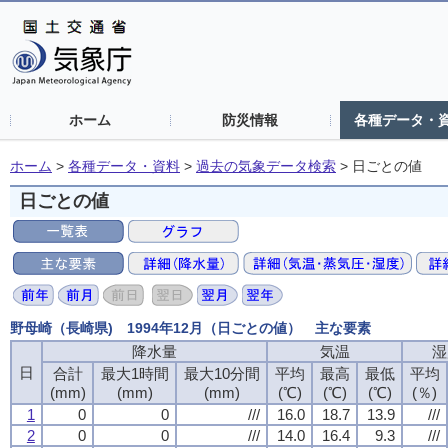
ホーム
防災情報
各種データ・
ホーム
>
各種データ・資料
>
過去の気象データ検索
>
日ごとの値
日ごとの値
野母崎（長崎県) 1994年12月（日ごとの値） 主な要素
降水量
気温
湿
日
合計
最大1時間
最大10分間
平均
最高
最低
平均
(mm)
(mm)
(mm)
(℃)
(℃)
(℃)
(％)
1
0
0
///
16.0
18.7
13.9
///
2
0
0
///
14.0
16.4
9.3
///