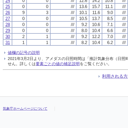
24
0
0
///
12.6
14.2
10.8
///
25
0
0
///
13.6
15.7
11.1
///
26
9
3
///
10.1
11.6
9.0
///
27
0
0
///
10.5
13.7
8.5
///
28
0
0
///
9.2
10.6
7.1
///
29
0
0
///
8.0
10.4
6.6
///
30
2
1
///
9.2
12.2
7.0
///
31
1
1
///
8.2
10.4
6.2
///
値欄の記号の説明
2021年3月2日より、アメダスの日照時間は「推計気象分布（日
せん。詳しくは
要素ごとの値の補足説明
をご覧ください。
利用される方
気象庁ホームページについて