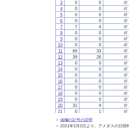
3
3
3
3
0
0
0
0
0
0
0
0
///
///
///
///
4
4
4
4
0
0
0
0
0
0
0
0
///
///
///
///
5
5
5
5
0
0
0
0
0
0
0
0
///
///
///
///
6
6
6
6
0
0
0
0
0
0
0
0
///
///
///
///
7
7
7
7
7
7
7
7
4
4
4
4
///
///
///
///
8
8
8
8
0
0
0
0
0
0
0
0
///
///
///
///
9
9
9
9
0
0
0
0
0
0
0
0
///
///
///
///
10
10
10
10
0
0
0
0
0
0
0
0
///
///
///
///
11
11
11
11
69
69
69
69
33
33
33
33
///
///
///
///
12
12
12
12
39
39
39
39
26
26
26
26
///
///
///
///
13
13
13
13
0
0
0
0
0
0
0
0
///
///
///
///
14
14
14
14
0
0
0
0
0
0
0
0
///
///
///
///
15
15
15
15
0
0
0
0
0
0
0
0
///
///
///
///
16
16
16
16
0
0
0
0
0
0
0
0
///
///
///
///
17
17
17
17
0
0
0
0
0
0
0
0
///
///
///
///
18
18
18
18
0
0
0
0
0
0
0
0
///
///
///
///
19
19
19
19
0
0
0
0
0
0
0
0
///
///
///
///
20
20
20
20
31
31
31
31
4
4
4
4
///
///
///
///
21
21
21
21
0
0
0
0
1
1
1
1
///
///
///
///
22
22
22
22
7
7
7
7
2
2
2
2
///
///
///
///
値欄の記号の説明
23
23
23
23
1
1
1
1
1
1
1
1
///
///
///
///
2021年3月2日より、アメダスの