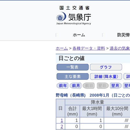
ホーム
防災情
ホーム
>
各種データ・資料
>
過去の気象
日ごとの値
野母崎（長崎県) 2008年1月（日ごと
降水量
降水量
降水量
降水量
日
日
日
日
合計
合計
合計
合計
最大1時間
最大1時間
最大1時間
最大1時間
最大10分間
最大10分間
最大10分間
最大10分間
(mm)
(mm)
(mm)
(mm)
(mm)
(mm)
(mm)
(mm)
(mm)
(mm)
(mm)
(mm)
1
1
1
1
1
1
1
1
1
1
1
1
///
///
///
///
2
2
2
2
0
0
0
0
0
0
0
0
///
///
///
///