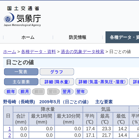
ホーム
防災情報
各種データ・
ホーム
>
各種データ・資料
>
過去の気象データ検索
>
日ごとの値
日ごとの値
野母崎（長崎県) 2009年5月（日ごとの値） 主な要素
降水量
気温
日
合計
最大1時間
最大10分間
平均
最高
最低
平
(mm)
(mm)
(mm)
(℃)
(℃)
(℃)
(％
1
0.0
0.0
0.0
17.4
23.3
14.2
/
2
0.0
0.0
0.0
17.1
21.7
14.4
/