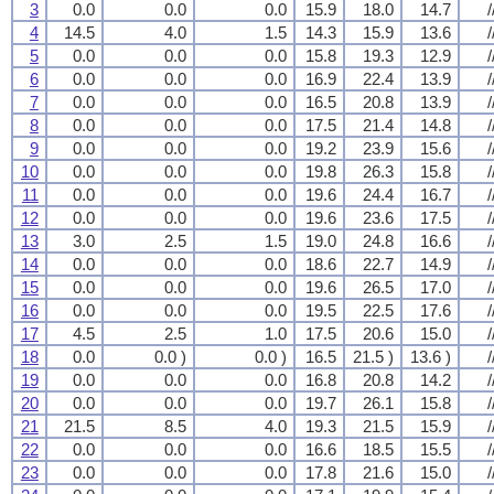
3
0.0
0.0
0.0
15.9
18.0
14.7
/
4
14.5
4.0
1.5
14.3
15.9
13.6
/
5
0.0
0.0
0.0
15.8
19.3
12.9
/
6
0.0
0.0
0.0
16.9
22.4
13.9
/
7
0.0
0.0
0.0
16.5
20.8
13.9
/
8
0.0
0.0
0.0
17.5
21.4
14.8
/
9
0.0
0.0
0.0
19.2
23.9
15.6
/
10
0.0
0.0
0.0
19.8
26.3
15.8
/
11
0.0
0.0
0.0
19.6
24.4
16.7
/
12
0.0
0.0
0.0
19.6
23.6
17.5
/
13
3.0
2.5
1.5
19.0
24.8
16.6
/
14
0.0
0.0
0.0
18.6
22.7
14.9
/
15
0.0
0.0
0.0
19.6
26.5
17.0
/
16
0.0
0.0
0.0
19.5
22.5
17.6
/
17
4.5
2.5
1.0
17.5
20.6
15.0
/
18
0.0
0.0 )
0.0 )
16.5
21.5 )
13.6 )
/
19
0.0
0.0
0.0
16.8
20.8
14.2
/
20
0.0
0.0
0.0
19.7
26.1
15.8
/
21
21.5
8.5
4.0
19.3
21.5
15.9
/
22
0.0
0.0
0.0
16.6
18.5
15.5
/
23
0.0
0.0
0.0
17.8
21.6
15.0
/