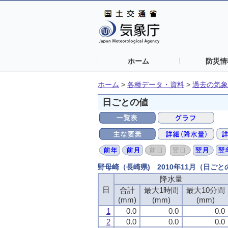
ホーム
防災情
ホーム
>
各種データ・資料
>
過去の気象
日ごとの値
野母崎（長崎県) 2010年11月（日ご
降水量
日
合計
最大1時間
最大10分間
(mm)
(mm)
(mm)
1
0.0
0.0
0.0
2
0.0
0.0
0.0