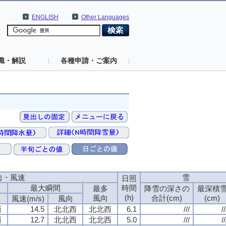
ENGLISH
Other Languages
識・解説
各種申請・ご案内
向・風速
雪
日照
最大瞬間
時間
最多
降雪の深さの
最深積
(h)
風向
合計(cm)
(cm)
風速(m/s)
風向
西
14.5
北北西
北北西
6.1
///
//
西
12.7
北北西
北北西
5.0
///
//