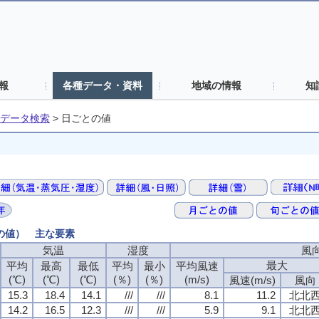
報
各種データ・資料
地域の情報
知
データ検索
>
日ごとの値
との値） 主な要素
気温
湿度
風
最大
平均
最高
最低
平均
最小
平均風速
(℃)
(℃)
(℃)
(％)
(％)
(m/s)
風速(m/s)
風向
15.3
18.4
14.1
///
///
8.1
11.2
北北
14.2
16.5
12.3
///
///
5.9
9.1
北北