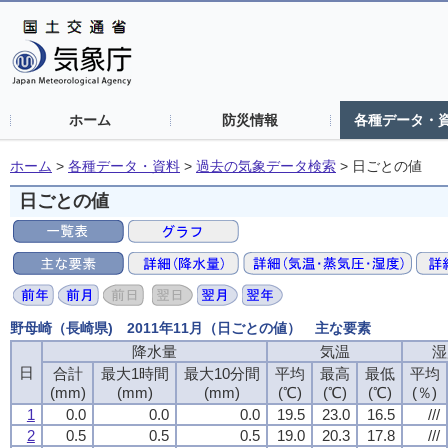
ホーム
防災情報
各種データ・
ホーム
>
各種データ・資料
>
過去の気象データ検索
>
日ごとの値
日ごとの値
野母崎（長崎県) 2011年11月（日ごとの値） 主な要素
降水量
降水量
降水量
降水量
気温
気温
気温
気温
湿
湿
湿
湿
日
日
日
日
合計
合計
合計
合計
最大1時間
最大1時間
最大1時間
最大1時間
最大10分間
最大10分間
最大10分間
最大10分間
平均
平均
平均
平均
最高
最高
最高
最高
最低
最低
最低
最低
平均
平均
平均
平均
(mm)
(mm)
(mm)
(mm)
(mm)
(mm)
(mm)
(mm)
(mm)
(mm)
(mm)
(mm)
(℃)
(℃)
(℃)
(℃)
(℃)
(℃)
(℃)
(℃)
(℃)
(℃)
(℃)
(℃)
(％)
(％)
(％)
(％)
1
1
1
1
0.0
0.0
0.0
0.0
0.0
0.0
0.0
0.0
0.0
0.0
0.0
0.0
19.5
19.5
19.5
19.5
23.0
23.0
23.0
23.0
16.5
16.5
16.5
16.5
///
///
///
///
2
2
2
2
0.5
0.5
0.5
0.5
0.5
0.5
0.5
0.5
0.5
0.5
0.5
0.5
19.0
19.0
19.0
19.0
20.3
20.3
20.3
20.3
17.8
17.8
17.8
17.8
///
///
///
///