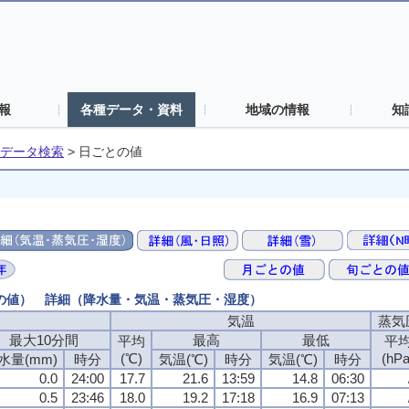
報
各種データ・資料
地域の情報
知
データ検索
>
日ごとの値
ごとの値） 詳細（降水量・気温・蒸気圧・湿度）
気温
蒸気
最大10分間
最高
最低
平均
平
(℃)
(hPa
水量(mm)
時分
気温(℃)
時分
気温(℃)
時分
0.0
24:00
17.7
21.6
13:59
14.8
06:30
0.5
23:46
18.0
19.2
17:18
16.9
07:13