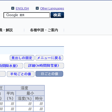
ENGLISH
Other Languages
識・解説
各種申請・ご案内
圧
湿度
最小
均
平均
)
(％)
湿度(％)
時分
///
///
///
///
///
///
///
///