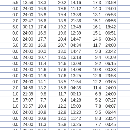
5.5
13:59
18.3
20.2
14:16
17.3
23:59
0.0
24:00
16.9
19.6
11:12
14.0
24:00
0.0
24:00
15.8
19.4
13:38
13.1
05:53
2.0
22:47
16.6
18.9
21:36
15.1
06:56
6.0
00:13
17.4
19.2
13:48
16.1
18:42
0.0
24:00
16.9
19.6
12:39
15.1
06:51
0.0
24:00
17.7
20.4
14:47
14.6
03:43
5.0
05:30
16.8
20.7
04:34
11.7
24:00
0.0
24:00
10.9
13.0
14:47
9.3
20:42
0.0
24:00
10.7
13.5
13:18
9.4
01:09
0.0
24:00
11.4
14.6
13:09
9.2
06:15
0.0
24:00
14.6
17.6
14:09
10.8
00:33
0.0
24:00
14.9
17.6
13:25
12.6
23:58
0.0
24:00
14.1
18.5
11:54
12.2
03:05
2.0
04:56
13.2
15.6
04:35
11.4
24:00
1.0
21:39
9.8
11.7
00:10
6.8
24:00
1.5
07:07
7.7
9.4
14:28
5.2
07:27
1.0
03:57
10.4
12.2
15:09
7.8
04:07
0.0
24:00
10.8
12.8
13:20
9.5
06:44
0.0
24:00
10.8
12.9
11:42
8.3
23:54
0.0
24:00
11.3
15.8
13:25
7.7
03:45