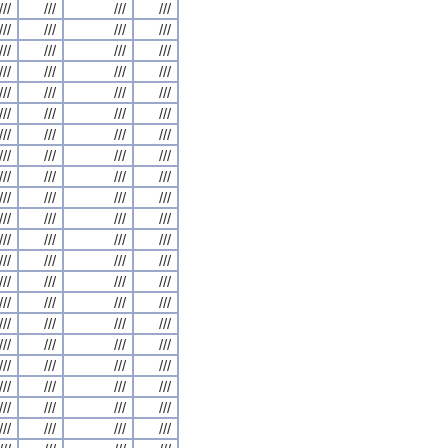
///
///
///
///
///
///
///
///
///
///
///
///
///
///
///
///
///
///
///
///
///
///
///
///
///
///
///
///
///
///
///
///
///
///
///
///
///
///
///
///
///
///
///
///
///
///
///
///
///
///
///
///
///
///
///
///
///
///
///
///
///
///
///
///
///
///
///
///
///
///
///
///
///
///
///
///
///
///
///
///
///
///
///
///