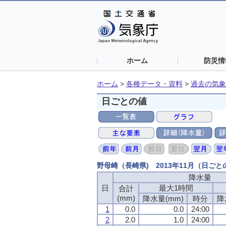
ホーム
防災情
ホーム
>
各種データ・資料
>
過去の気象
日ごとの値
野母崎（長崎県) 2013年11月（日
降水量
日
最大1時間
合計
(mm)
降水量(mm)
時分
降
1
0.0
0.0
24:00
2
2.0
1.0
24:00