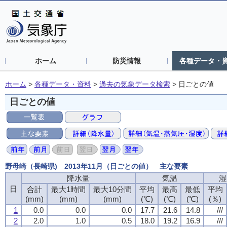
ホーム
防災情報
各種データ・
ホーム
>
各種データ・資料
>
過去の気象データ検索
>
日ごとの値
日ごとの値
野母崎（長崎県) 2013年11月（日ごとの値） 主な要素
降水量
降水量
降水量
降水量
気温
気温
気温
気温
湿
湿
湿
湿
日
日
日
日
合計
合計
合計
合計
最大1時間
最大1時間
最大1時間
最大1時間
最大10分間
最大10分間
最大10分間
最大10分間
平均
平均
平均
平均
最高
最高
最高
最高
最低
最低
最低
最低
平均
平均
平均
平均
(mm)
(mm)
(mm)
(mm)
(mm)
(mm)
(mm)
(mm)
(mm)
(mm)
(mm)
(mm)
(℃)
(℃)
(℃)
(℃)
(℃)
(℃)
(℃)
(℃)
(℃)
(℃)
(℃)
(℃)
(％)
(％)
(％)
(％)
1
1
1
1
0.0
0.0
0.0
0.0
0.0
0.0
0.0
0.0
0.0
0.0
0.0
0.0
17.7
17.7
17.7
17.7
21.6
21.6
21.6
21.6
14.8
14.8
14.8
14.8
///
///
///
///
2
2
2
2
2.0
2.0
2.0
2.0
1.0
1.0
1.0
1.0
0.5
0.5
0.5
0.5
18.0
18.0
18.0
18.0
19.2
19.2
19.2
19.2
16.9
16.9
16.9
16.9
///
///
///
///