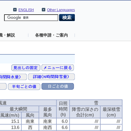
ENGLISH
Other Languages
識・解説
各種申請・ご案内
風速
雪
日照
最大瞬間
時間
最多
降雪の深さの
最深積雪
(h)
風向
合計(cm)
(cm)
風速(m/s)
風向
15.1
南東
南東
6.0
///
///
13.6
西
南西
6.6
///
///