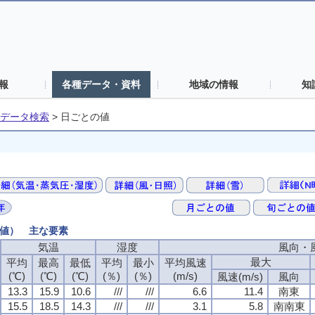
報
各種データ・資料
地域の情報
知
データ検索
>
日ごとの値
の値） 主な要素
気温
湿度
風向・
最大
平均
最高
最低
平均
最小
平均風速
(℃)
(℃)
(℃)
(％)
(％)
(m/s)
風速(m/s)
風向
13.3
15.9
10.6
///
///
6.6
11.4
南東
15.5
18.5
14.3
///
///
3.1
5.8
南南東