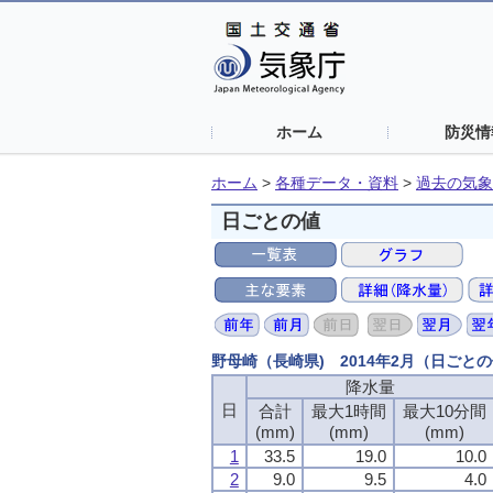
ホーム
防災情
ホーム
>
各種データ・資料
>
過去の気象
日ごとの値
野母崎（長崎県) 2014年2月（日ごと
降水量
日
合計
最大1時間
最大10分間
(mm)
(mm)
(mm)
1
33.5
19.0
10.0
2
9.0
9.5
4.0