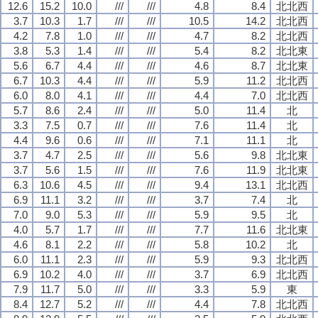
12.6
15.2
10.0
///
///
4.8
8.4
北北西
3.7
10.3
1.7
///
///
10.5
14.2
北北西
4.2
7.8
1.0
///
///
4.7
8.2
北北西
3.8
5.3
1.4
///
///
5.4
8.2
北北東
5.6
6.7
4.4
///
///
4.6
8.7
北北東
6.7
10.3
4.4
///
///
5.9
11.2
北北西
6.0
8.0
4.1
///
///
4.4
7.0
北北西
5.7
8.6
2.4
///
///
5.0
11.4
北
3.3
7.5
0.7
///
///
7.6
11.4
北
4.4
9.6
0.6
///
///
7.1
11.1
北
3.7
4.7
2.5
///
///
5.6
9.8
北北東
3.7
5.6
1.5
///
///
7.6
11.9
北北東
6.3
10.6
4.5
///
///
9.4
13.1
北北西
6.9
11.1
3.2
///
///
3.7
7.4
北
7.0
9.0
5.3
///
///
5.9
9.5
北
4.0
5.7
1.7
///
///
7.7
11.6
北北東
4.6
8.1
2.2
///
///
5.8
10.2
北
6.0
11.1
2.3
///
///
5.9
9.3
北北西
6.9
10.2
4.0
///
///
3.7
6.9
北北西
7.9
11.7
5.0
///
///
3.3
5.9
東
8.4
12.7
5.2
///
///
4.4
7.8
北北西