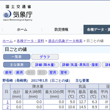
ホーム
防災情報
各種データ・
ホーム
>
各種データ・資料
>
過去の気象データ検索
>
日ごとの値
日ごとの値
野母崎（長崎県) 2017年1月（日ごとの値） 主な要素
降水量
降水量
降水量
降水量
気温
気温
気温
気温
湿
湿
湿
湿
日
日
日
日
合計
合計
合計
合計
最大1時間
最大1時間
最大1時間
最大1時間
最大10分間
最大10分間
最大10分間
最大10分間
平均
平均
平均
平均
最高
最高
最高
最高
最低
最低
最低
最低
平均
平均
平均
平均
(mm)
(mm)
(mm)
(mm)
(mm)
(mm)
(mm)
(mm)
(mm)
(mm)
(mm)
(mm)
(℃)
(℃)
(℃)
(℃)
(℃)
(℃)
(℃)
(℃)
(℃)
(℃)
(℃)
(℃)
(％)
(％)
(％)
(％)
1
1
1
1
0.0
0.0
0.0
0.0
0.0
0.0
0.0
0.0
0.0
0.0
0.0
0.0
9.0
9.0
9.0
9.0
12.7
12.7
12.7
12.7
6.3
6.3
6.3
6.3
///
///
///
///
2
2
2
2
0.0
0.0
0.0
0.0
0.0
0.0
0.0
0.0
0.0
0.0
0.0
0.0
10.6
10.6
10.6
10.6
14.5
14.5
14.5
14.5
8.9
8.9
8.9
8.9
///
///
///
///