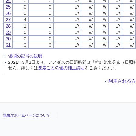
24
0
0
///
///
///
///
///
25
0
0
///
///
///
///
///
26
0
0
///
///
///
///
///
27
4
1
///
///
///
///
///
28
1
1
///
///
///
///
///
29
0
0
///
///
///
///
///
30
0
0
///
///
///
///
///
31
0
0
///
///
///
///
///
値欄の記号の説明
2021年3月2日より、アメダスの日照時間は「推計気象分布（日
せん。詳しくは
要素ごとの値の補足説明
をご覧ください。
利用される方
気象庁ホームページについて