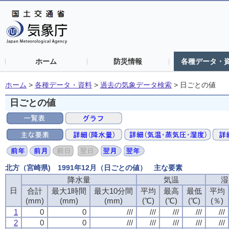
ホーム
防災情報
各種データ・
ホーム
>
各種データ・資料
>
過去の気象データ検索
>
日ごとの値
日ごとの値
北方（宮崎県) 1991年12月（日ごとの値） 主な要素
降水量
気温
湿
日
合計
最大1時間
最大10分間
平均
最高
最低
平均
(mm)
(mm)
(mm)
(℃)
(℃)
(℃)
(％)
1
0
0
///
///
///
///
///
2
0
0
///
///
///
///
///