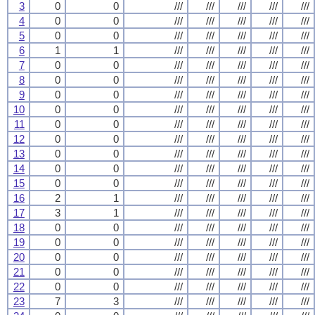
3
0
0
///
///
///
///
///
4
0
0
///
///
///
///
///
5
0
0
///
///
///
///
///
6
1
1
///
///
///
///
///
7
0
0
///
///
///
///
///
8
0
0
///
///
///
///
///
9
0
0
///
///
///
///
///
10
0
0
///
///
///
///
///
11
0
0
///
///
///
///
///
12
0
0
///
///
///
///
///
13
0
0
///
///
///
///
///
14
0
0
///
///
///
///
///
15
0
0
///
///
///
///
///
16
2
1
///
///
///
///
///
17
3
1
///
///
///
///
///
18
0
0
///
///
///
///
///
19
0
0
///
///
///
///
///
20
0
0
///
///
///
///
///
21
0
0
///
///
///
///
///
22
0
0
///
///
///
///
///
23
7
3
///
///
///
///
///