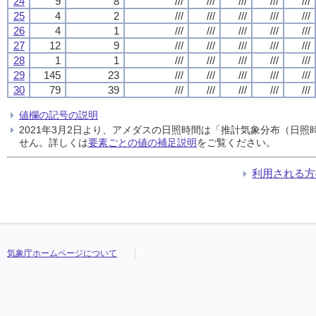
24
9
8
///
///
///
///
///
25
4
2
///
///
///
///
///
26
4
1
///
///
///
///
///
27
12
9
///
///
///
///
///
28
1
1
///
///
///
///
///
29
145
23
///
///
///
///
///
30
79
39
///
///
///
///
///
値欄の記号の説明
2021年3月2日より、アメダスの日照時間は「推計気象分布（日
せん。詳しくは
要素ごとの値の補足説明
をご覧ください。
利用される方
気象庁ホームページについて