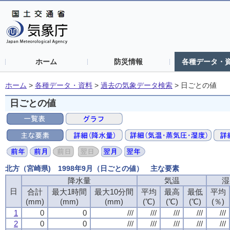
ホーム
防災情報
各種データ・
ホーム
>
各種データ・資料
>
過去の気象データ検索
>
日ごとの値
日ごとの値
北方（宮崎県) 1998年9月（日ごとの値） 主な要素
降水量
気温
湿
日
合計
最大1時間
最大10分間
平均
最高
最低
平均
(mm)
(mm)
(mm)
(℃)
(℃)
(℃)
(％)
1
0
0
///
///
///
///
///
2
0
0
///
///
///
///
///