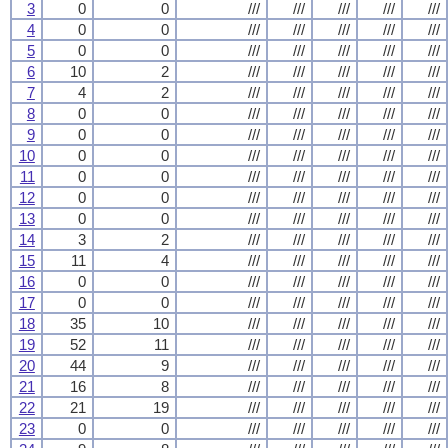
3
0
0
///
///
///
///
///
4
0
0
///
///
///
///
///
5
0
0
///
///
///
///
///
6
10
2
///
///
///
///
///
7
4
2
///
///
///
///
///
8
0
0
///
///
///
///
///
9
0
0
///
///
///
///
///
10
0
0
///
///
///
///
///
11
0
0
///
///
///
///
///
12
0
0
///
///
///
///
///
13
0
0
///
///
///
///
///
14
3
2
///
///
///
///
///
15
11
4
///
///
///
///
///
16
0
0
///
///
///
///
///
17
0
0
///
///
///
///
///
18
35
10
///
///
///
///
///
19
52
11
///
///
///
///
///
20
44
9
///
///
///
///
///
21
16
8
///
///
///
///
///
22
21
19
///
///
///
///
///
23
0
0
///
///
///
///
///