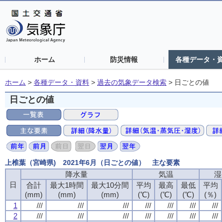
ホーム
防災情報
各種データ・
ホーム
>
各種データ・資料
>
過去の気象データ検索
>
日ごとの値
日ごとの値
上椎葉（宮崎県) 2021年6月（日ごとの値） 主な要素
降水量
気温
湿
日
合計
最大1時間
最大10分間
平均
最高
最低
平均
(mm)
(mm)
(mm)
(℃)
(℃)
(℃)
(％)
1
///
///
///
///
///
///
///
2
///
///
///
///
///
///
///