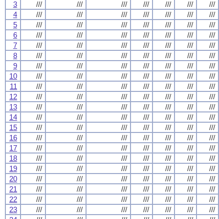
3
///
///
///
///
///
///
///
4
///
///
///
///
///
///
///
5
///
///
///
///
///
///
///
6
///
///
///
///
///
///
///
7
///
///
///
///
///
///
///
8
///
///
///
///
///
///
///
9
///
///
///
///
///
///
///
10
///
///
///
///
///
///
///
11
///
///
///
///
///
///
///
12
///
///
///
///
///
///
///
13
///
///
///
///
///
///
///
14
///
///
///
///
///
///
///
15
///
///
///
///
///
///
///
16
///
///
///
///
///
///
///
17
///
///
///
///
///
///
///
18
///
///
///
///
///
///
///
19
///
///
///
///
///
///
///
20
///
///
///
///
///
///
///
21
///
///
///
///
///
///
///
22
///
///
///
///
///
///
///
23
///
///
///
///
///
///
///