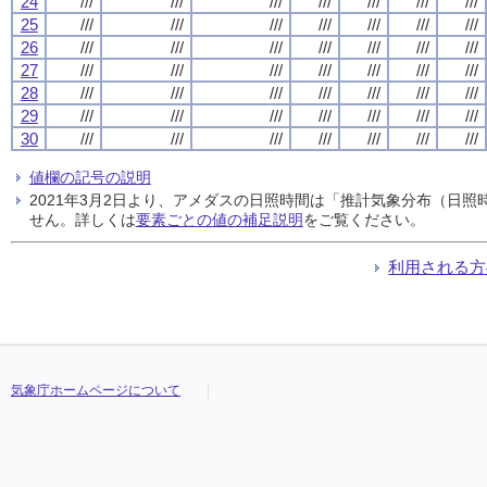
24
///
///
///
///
///
///
///
25
///
///
///
///
///
///
///
26
///
///
///
///
///
///
///
27
///
///
///
///
///
///
///
28
///
///
///
///
///
///
///
29
///
///
///
///
///
///
///
30
///
///
///
///
///
///
///
値欄の記号の説明
2021年3月2日より、アメダスの日照時間は「推計気象分布（日
せん。詳しくは
要素ごとの値の補足説明
をご覧ください。
利用される方
気象庁ホームページについて