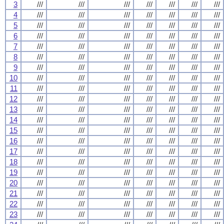
3
///
///
///
///
///
///
///
4
///
///
///
///
///
///
///
5
///
///
///
///
///
///
///
6
///
///
///
///
///
///
///
7
///
///
///
///
///
///
///
8
///
///
///
///
///
///
///
9
///
///
///
///
///
///
///
10
///
///
///
///
///
///
///
11
///
///
///
///
///
///
///
12
///
///
///
///
///
///
///
13
///
///
///
///
///
///
///
14
///
///
///
///
///
///
///
15
///
///
///
///
///
///
///
16
///
///
///
///
///
///
///
17
///
///
///
///
///
///
///
18
///
///
///
///
///
///
///
19
///
///
///
///
///
///
///
20
///
///
///
///
///
///
///
21
///
///
///
///
///
///
///
22
///
///
///
///
///
///
///
23
///
///
///
///
///
///
///