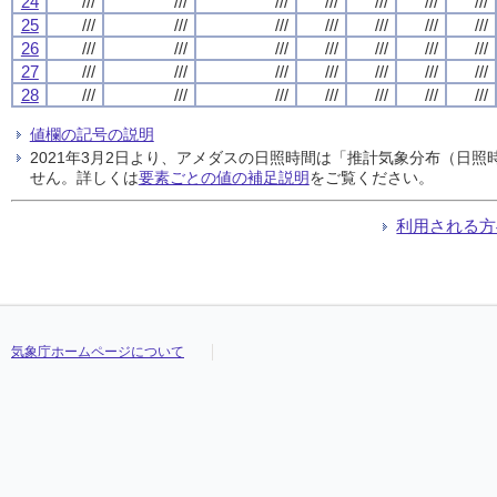
24
///
///
///
///
///
///
///
25
///
///
///
///
///
///
///
26
///
///
///
///
///
///
///
27
///
///
///
///
///
///
///
28
///
///
///
///
///
///
///
値欄の記号の説明
2021年3月2日より、アメダスの日照時間は「推計気象分布（日
せん。詳しくは
要素ごとの値の補足説明
をご覧ください。
利用される方
気象庁ホームページについて