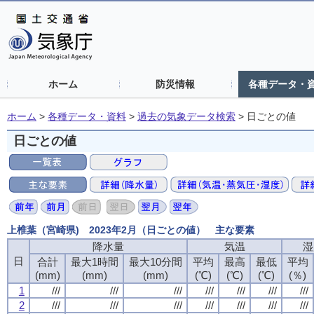
ホーム
防災情報
各種データ・
ホーム
>
各種データ・資料
>
過去の気象データ検索
>
日ごとの値
日ごとの値
上椎葉（宮崎県) 2023年2月（日ごとの値） 主な要素
降水量
気温
湿
日
合計
最大1時間
最大10分間
平均
最高
最低
平均
(mm)
(mm)
(mm)
(℃)
(℃)
(℃)
(％)
1
///
///
///
///
///
///
///
2
///
///
///
///
///
///
///