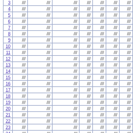
3
///
///
///
///
///
///
///
4
///
///
///
///
///
///
///
5
///
///
///
///
///
///
///
6
///
///
///
///
///
///
///
7
///
///
///
///
///
///
///
8
///
///
///
///
///
///
///
9
///
///
///
///
///
///
///
10
///
///
///
///
///
///
///
11
///
///
///
///
///
///
///
12
///
///
///
///
///
///
///
13
///
///
///
///
///
///
///
14
///
///
///
///
///
///
///
15
///
///
///
///
///
///
///
16
///
///
///
///
///
///
///
17
///
///
///
///
///
///
///
18
///
///
///
///
///
///
///
19
///
///
///
///
///
///
///
20
///
///
///
///
///
///
///
21
///
///
///
///
///
///
///
22
///
///
///
///
///
///
///
23
///
///
///
///
///
///
///