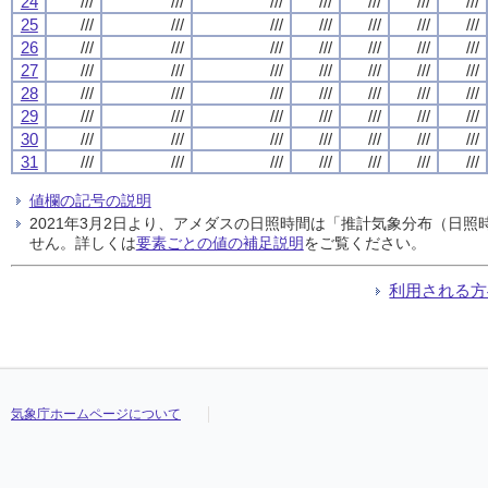
24
///
///
///
///
///
///
///
25
///
///
///
///
///
///
///
26
///
///
///
///
///
///
///
27
///
///
///
///
///
///
///
28
///
///
///
///
///
///
///
29
///
///
///
///
///
///
///
30
///
///
///
///
///
///
///
31
///
///
///
///
///
///
///
値欄の記号の説明
2021年3月2日より、アメダスの日照時間は「推計気象分布（日
せん。詳しくは
要素ごとの値の補足説明
をご覧ください。
利用される方
気象庁ホームページについて