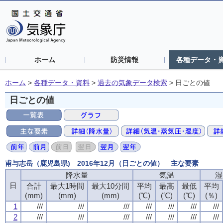
ホーム
防災情報
各種データ・
ホーム
>
各種データ・資料
>
過去の気象データ検索
>
日ごとの値
日ごとの値
甫与志岳（鹿児島県) 2016年12月（日ごとの値） 主な要素
降水量
気温
湿
日
合計
最大1時間
最大10分間
平均
最高
最低
平均
(mm)
(mm)
(mm)
(℃)
(℃)
(℃)
(％)
1
///
///
///
///
///
///
///
2
///
///
///
///
///
///
///