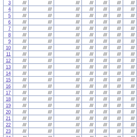
3
///
///
///
///
///
///
///
4
///
///
///
///
///
///
///
5
///
///
///
///
///
///
///
6
///
///
///
///
///
///
///
7
///
///
///
///
///
///
///
8
///
///
///
///
///
///
///
9
///
///
///
///
///
///
///
10
///
///
///
///
///
///
///
11
///
///
///
///
///
///
///
12
///
///
///
///
///
///
///
13
///
///
///
///
///
///
///
14
///
///
///
///
///
///
///
15
///
///
///
///
///
///
///
16
///
///
///
///
///
///
///
17
///
///
///
///
///
///
///
18
///
///
///
///
///
///
///
19
///
///
///
///
///
///
///
20
///
///
///
///
///
///
///
21
///
///
///
///
///
///
///
22
///
///
///
///
///
///
///
23
///
///
///
///
///
///
///