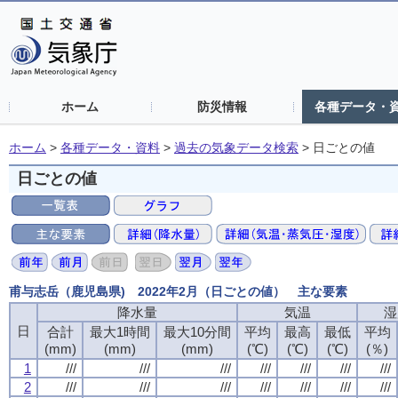
ホーム
防災情報
各種データ・
ホーム
>
各種データ・資料
>
過去の気象データ検索
>
日ごとの値
日ごとの値
甫与志岳（鹿児島県) 2022年2月（日ごとの値） 主な要素
降水量
気温
湿
日
合計
最大1時間
最大10分間
平均
最高
最低
平均
(mm)
(mm)
(mm)
(℃)
(℃)
(℃)
(％)
1
///
///
///
///
///
///
///
2
///
///
///
///
///
///
///