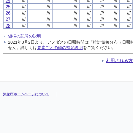
24
///
///
///
///
///
///
///
25
///
///
///
///
///
///
///
26
///
///
///
///
///
///
///
27
///
///
///
///
///
///
///
28
///
///
///
///
///
///
///
値欄の記号の説明
2021年3月2日より、アメダスの日照時間は「推計気象分布（日
せん。詳しくは
要素ごとの値の補足説明
をご覧ください。
利用される方
気象庁ホームページについて