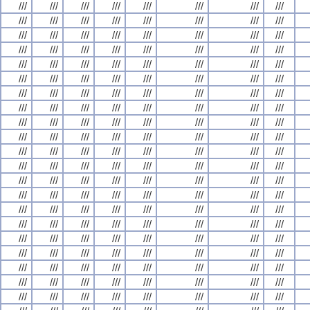
///
///
///
///
///
///
///
///
///
///
///
///
///
///
///
///
///
///
///
///
///
///
///
///
///
///
///
///
///
///
///
///
///
///
///
///
///
///
///
///
///
///
///
///
///
///
///
///
///
///
///
///
///
///
///
///
///
///
///
///
///
///
///
///
///
///
///
///
///
///
///
///
///
///
///
///
///
///
///
///
///
///
///
///
///
///
///
///
///
///
///
///
///
///
///
///
///
///
///
///
///
///
///
///
///
///
///
///
///
///
///
///
///
///
///
///
///
///
///
///
///
///
///
///
///
///
///
///
///
///
///
///
///
///
///
///
///
///
///
///
///
///
///
///
///
///
///
///
///
///
///
///
///
///
///
///
///
///
///
///
///
///
///
///
///
///
///
///