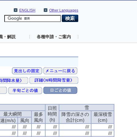
ENGLISH
Other Languages
識・解説
各種申請・ご案内
速
雪
日照
最大瞬間
時間
最多
降雪の深さの
最深積雪
(h)
風向
合計(cm)
(cm)
速(m/s)
風向
///
///
///
///
///
///
///
///
///
///
///
///