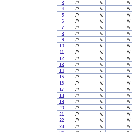
3
///
///
///
4
///
///
///
5
///
///
///
6
///
///
///
7
///
///
///
8
///
///
///
9
///
///
///
10
///
///
///
11
///
///
///
12
///
///
///
13
///
///
///
14
///
///
///
15
///
///
///
16
///
///
///
17
///
///
///
18
///
///
///
19
///
///
///
20
///
///
///
21
///
///
///
22
///
///
///
23
///
///
///