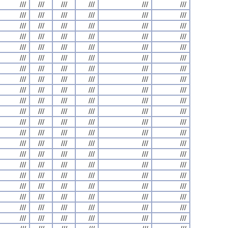
///
///
///
///
///
///
///
///
///
///
///
///
///
///
///
///
///
///
///
///
///
///
///
///
///
///
///
///
///
///
///
///
///
///
///
///
///
///
///
///
///
///
///
///
///
///
///
///
///
///
///
///
///
///
///
///
///
///
///
///
///
///
///
///
///
///
///
///
///
///
///
///
///
///
///
///
///
///
///
///
///
///
///
///
///
///
///
///
///
///
///
///
///
///
///
///
///
///
///
///
///
///
///
///
///
///
///
///
///
///
///
///
///
///
///
///
///
///
///
///
///
///
///
///
///
///