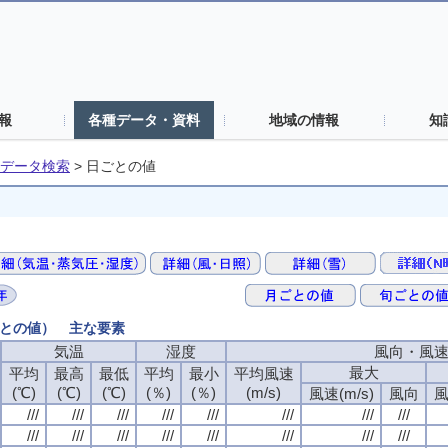
報
各種データ・資料
地域の情報
知
データ検索
>
日ごとの値
ごとの値） 主な要素
気温
湿度
風向・風
最大
平均
最高
最低
平均
最小
平均風速
(℃)
(℃)
(℃)
(％)
(％)
(m/s)
風速(m/s)
風向
風
///
///
///
///
///
///
///
///
///
///
///
///
///
///
///
///