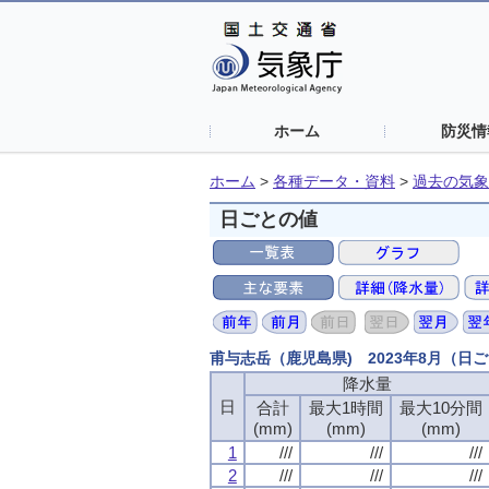
ホーム
防災情
ホーム
>
各種データ・資料
>
過去の気象
日ごとの値
甫与志岳（鹿児島県) 2023年8月（日
降水量
日
合計
最大1時間
最大10分間
(mm)
(mm)
(mm)
1
///
///
///
2
///
///
///