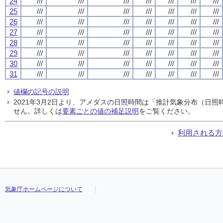
24
///
///
///
///
///
///
///
25
///
///
///
///
///
///
///
26
///
///
///
///
///
///
///
27
///
///
///
///
///
///
///
28
///
///
///
///
///
///
///
29
///
///
///
///
///
///
///
30
///
///
///
///
///
///
///
31
///
///
///
///
///
///
///
値欄の記号の説明
2021年3月2日より、アメダスの日照時間は「推計気象分布（日
せん。詳しくは
要素ごとの値の補足説明
をご覧ください。
利用される方
気象庁ホームページについて