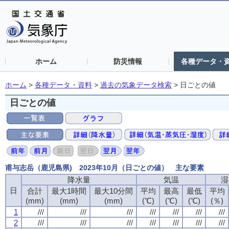
ホーム
防災情報
各種データ・
ホーム
>
各種データ・資料
>
過去の気象データ検索
>
日ごとの値
日ごとの値
甫与志岳（鹿児島県) 2023年10月（日ごとの値） 主な要素
降水量
気温
湿
日
合計
最大1時間
最大10分間
平均
最高
最低
平均
(mm)
(mm)
(mm)
(℃)
(℃)
(℃)
(％)
1
///
///
///
///
///
///
///
2
///
///
///
///
///
///
///