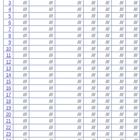
3
///
///
///
///
///
///
///
4
///
///
///
///
///
///
///
5
///
///
///
///
///
///
///
6
///
///
///
///
///
///
///
7
///
///
///
///
///
///
///
8
///
///
///
///
///
///
///
9
///
///
///
///
///
///
///
10
///
///
///
///
///
///
///
11
///
///
///
///
///
///
///
12
///
///
///
///
///
///
///
13
///
///
///
///
///
///
///
14
///
///
///
///
///
///
///
15
///
///
///
///
///
///
///
16
///
///
///
///
///
///
///
17
///
///
///
///
///
///
///
18
///
///
///
///
///
///
///
19
///
///
///
///
///
///
///
20
///
///
///
///
///
///
///
21
///
///
///
///
///
///
///
22
///
///
///
///
///
///
///
23
///
///
///
///
///
///
///