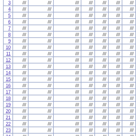
3
///
///
///
///
///
///
///
4
///
///
///
///
///
///
///
5
///
///
///
///
///
///
///
6
///
///
///
///
///
///
///
7
///
///
///
///
///
///
///
8
///
///
///
///
///
///
///
9
///
///
///
///
///
///
///
10
///
///
///
///
///
///
///
11
///
///
///
///
///
///
///
12
///
///
///
///
///
///
///
13
///
///
///
///
///
///
///
14
///
///
///
///
///
///
///
15
///
///
///
///
///
///
///
16
///
///
///
///
///
///
///
17
///
///
///
///
///
///
///
18
///
///
///
///
///
///
///
19
///
///
///
///
///
///
///
20
///
///
///
///
///
///
///
21
///
///
///
///
///
///
///
22
///
///
///
///
///
///
///
23
///
///
///
///
///
///
///