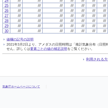
24
///
///
///
///
///
///
///
25
///
///
///
///
///
///
///
26
///
///
///
///
///
///
///
27
///
///
///
///
///
///
///
28
///
///
///
///
///
///
///
29
///
///
///
///
///
///
///
30
///
///
///
///
///
///
///
値欄の記号の説明
2021年3月2日より、アメダスの日照時間は「推計気象分布（日
せん。詳しくは
要素ごとの値の補足説明
をご覧ください。
利用される方
気象庁ホームページについて