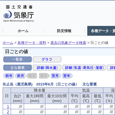
ホーム
防災情報
各種データ・
ホーム
>
各種データ・資料
>
過去の気象データ検索
>
日ごとの値
日ごとの値
矢止岳（鹿児島県) 2015年6月（日ごとの値） 主な要素
降水量
気温
湿
日
合計
最大1時間
最大10分間
平均
最高
最低
平均
(mm)
(mm)
(mm)
(℃)
(℃)
(℃)
(％)
1
///
///
///
///
///
///
///
2
///
///
///
///
///
///
///