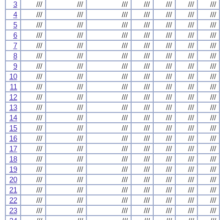
3
///
///
///
///
///
///
///
4
///
///
///
///
///
///
///
5
///
///
///
///
///
///
///
6
///
///
///
///
///
///
///
7
///
///
///
///
///
///
///
8
///
///
///
///
///
///
///
9
///
///
///
///
///
///
///
10
///
///
///
///
///
///
///
11
///
///
///
///
///
///
///
12
///
///
///
///
///
///
///
13
///
///
///
///
///
///
///
14
///
///
///
///
///
///
///
15
///
///
///
///
///
///
///
16
///
///
///
///
///
///
///
17
///
///
///
///
///
///
///
18
///
///
///
///
///
///
///
19
///
///
///
///
///
///
///
20
///
///
///
///
///
///
///
21
///
///
///
///
///
///
///
22
///
///
///
///
///
///
///
23
///
///
///
///
///
///
///