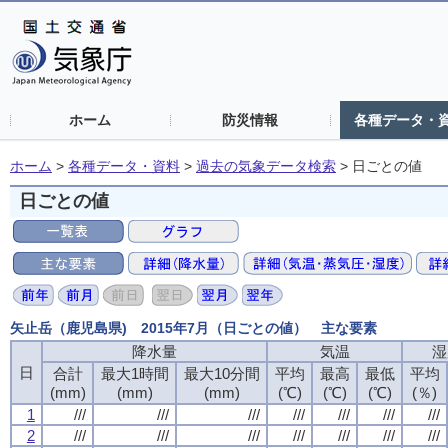
ホーム
防災情報
各種データ・
ホーム
>
各種データ・資料
>
過去の気象データ検索
>
日ごとの値
日ごとの値
矢止岳（鹿児島県) 2015年7月（日ごとの値） 主な要素
降水量
気温
湿
日
合計
最大1時間
最大10分間
平均
最高
最低
平均
(mm)
(mm)
(mm)
(℃)
(℃)
(℃)
(％)
1
///
///
///
///
///
///
///
2
///
///
///
///
///
///
///