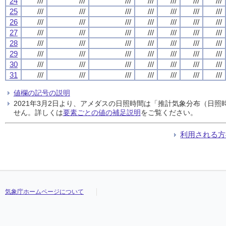
24
///
///
///
///
///
///
///
25
///
///
///
///
///
///
///
26
///
///
///
///
///
///
///
27
///
///
///
///
///
///
///
28
///
///
///
///
///
///
///
29
///
///
///
///
///
///
///
30
///
///
///
///
///
///
///
31
///
///
///
///
///
///
///
値欄の記号の説明
2021年3月2日より、アメダスの日照時間は「推計気象分布（日
せん。詳しくは
要素ごとの値の補足説明
をご覧ください。
利用される方
気象庁ホームページについて