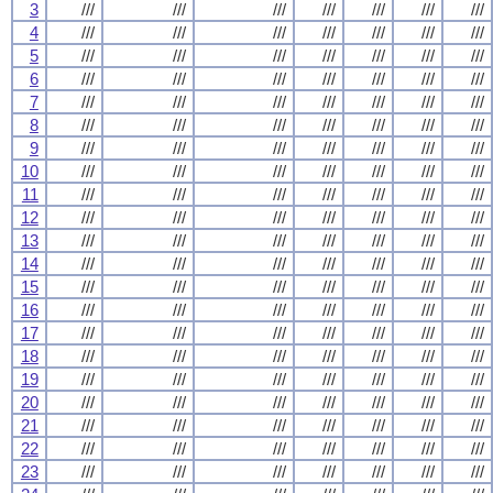
3
///
///
///
///
///
///
///
4
///
///
///
///
///
///
///
5
///
///
///
///
///
///
///
6
///
///
///
///
///
///
///
7
///
///
///
///
///
///
///
8
///
///
///
///
///
///
///
9
///
///
///
///
///
///
///
10
///
///
///
///
///
///
///
11
///
///
///
///
///
///
///
12
///
///
///
///
///
///
///
13
///
///
///
///
///
///
///
14
///
///
///
///
///
///
///
15
///
///
///
///
///
///
///
16
///
///
///
///
///
///
///
17
///
///
///
///
///
///
///
18
///
///
///
///
///
///
///
19
///
///
///
///
///
///
///
20
///
///
///
///
///
///
///
21
///
///
///
///
///
///
///
22
///
///
///
///
///
///
///
23
///
///
///
///
///
///
///