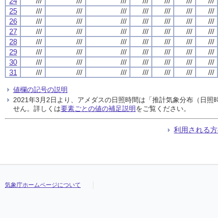
24
///
///
///
///
///
///
///
25
///
///
///
///
///
///
///
26
///
///
///
///
///
///
///
27
///
///
///
///
///
///
///
28
///
///
///
///
///
///
///
29
///
///
///
///
///
///
///
30
///
///
///
///
///
///
///
31
///
///
///
///
///
///
///
値欄の記号の説明
2021年3月2日より、アメダスの日照時間は「推計気象分布（日
せん。詳しくは
要素ごとの値の補足説明
をご覧ください。
利用される方
気象庁ホームページについて