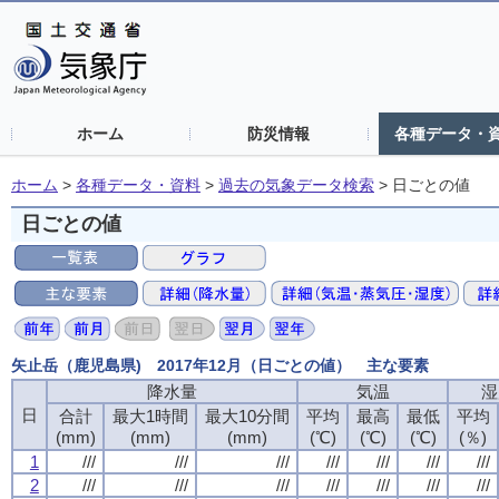
ホーム
防災情報
各種データ・
ホーム
>
各種データ・資料
>
過去の気象データ検索
>
日ごとの値
日ごとの値
矢止岳（鹿児島県) 2017年12月（日ごとの値） 主な要素
降水量
気温
湿
日
合計
最大1時間
最大10分間
平均
最高
最低
平均
(mm)
(mm)
(mm)
(℃)
(℃)
(℃)
(％)
1
///
///
///
///
///
///
///
2
///
///
///
///
///
///
///