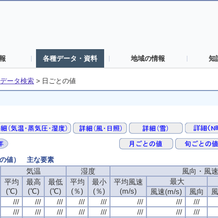
報
各種データ・資料
地域の情報
知
データ検索
>
日ごとの値
との値） 主な要素
気温
湿度
風向・風
最大
平均
最高
最低
平均
最小
平均風速
(℃)
(℃)
(℃)
(％)
(％)
(m/s)
風速(m/s)
風向
風
///
///
///
///
///
///
///
///
///
///
///
///
///
///
///
///