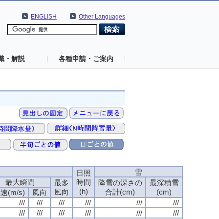
ENGLISH
Other Languages
識・解説
各種申請・ご案内
速
雪
日照
最大瞬間
時間
最多
降雪の深さの
最深積雪
(h)
風向
合計(cm)
(cm)
速(m/s)
風向
///
///
///
///
///
///
///
///
///
///
///
///