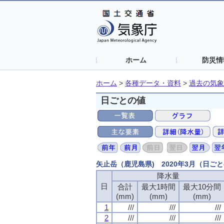
ホーム
防災情
ホーム
>
各種データ・資料
>
過去の気象
日ごとの値
矢止岳（鹿児島県) 2020年3月（日ご
降水量
日
合計
最大1時間
最大10分間
(mm)
(mm)
(mm)
1
///
///
///
2
///
///
///