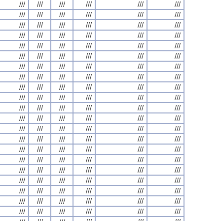
///
///
///
///
///
///
///
///
///
///
///
///
///
///
///
///
///
///
///
///
///
///
///
///
///
///
///
///
///
///
///
///
///
///
///
///
///
///
///
///
///
///
///
///
///
///
///
///
///
///
///
///
///
///
///
///
///
///
///
///
///
///
///
///
///
///
///
///
///
///
///
///
///
///
///
///
///
///
///
///
///
///
///
///
///
///
///
///
///
///
///
///
///
///
///
///
///
///
///
///
///
///
///
///
///
///
///
///
///
///
///
///
///
///
///
///
///
///
///
///
///
///
///
///
///
///