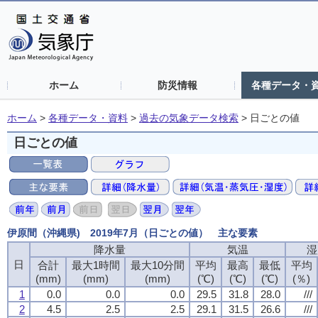
ホーム
防災情報
各種データ・
ホーム
>
各種データ・資料
>
過去の気象データ検索
>
日ごとの値
日ごとの値
伊原間（沖縄県) 2019年7月（日ごとの値） 主な要素
降水量
気温
湿
日
合計
最大1時間
最大10分間
平均
最高
最低
平均
(mm)
(mm)
(mm)
(℃)
(℃)
(℃)
(％)
1
0.0
0.0
0.0
29.5
31.8
28.0
///
2
4.5
2.5
2.5
29.1
31.5
26.6
///