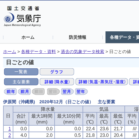
ホーム
防災情報
各種データ・
ホーム
>
各種データ・資料
>
過去の気象データ検索
>
日ごとの値
日ごとの値
伊原間（沖縄県) 2020年12月（日ごとの値） 主な要素
降水量
気温
湿
日
合計
最大1時間
最大10分間
平均
最高
最低
平均
(mm)
(mm)
(mm)
(℃)
(℃)
(℃)
(％)
1
0.0
0.0
0.0
22.4
23.6
21.7
///
2
4.0
2.0
0.5
21.8
23.0
20.4
///