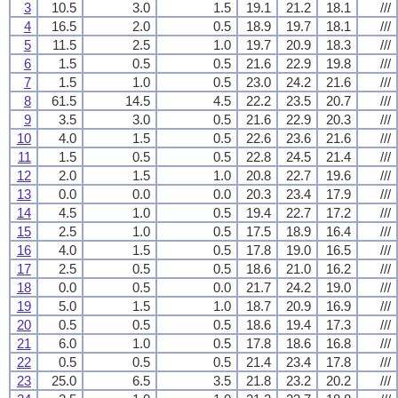
3
10.5
3.0
1.5
19.1
21.2
18.1
///
4
16.5
2.0
0.5
18.9
19.7
18.1
///
5
11.5
2.5
1.0
19.7
20.9
18.3
///
6
1.5
0.5
0.5
21.6
22.9
19.8
///
7
1.5
1.0
0.5
23.0
24.2
21.6
///
8
61.5
14.5
4.5
22.2
23.5
20.7
///
9
3.5
3.0
0.5
21.6
22.9
20.3
///
10
4.0
1.5
0.5
22.6
23.6
21.6
///
11
1.5
0.5
0.5
22.8
24.5
21.4
///
12
2.0
1.5
1.0
20.8
22.7
19.6
///
13
0.0
0.0
0.0
20.3
23.4
17.9
///
14
4.5
1.0
0.5
19.4
22.7
17.2
///
15
2.5
1.0
0.5
17.5
18.9
16.4
///
16
4.0
1.5
0.5
17.8
19.0
16.5
///
17
2.5
0.5
0.5
18.6
21.0
16.2
///
18
0.0
0.5
0.0
21.7
24.2
19.0
///
19
5.0
1.5
1.0
18.7
20.9
16.9
///
20
0.5
0.5
0.5
18.6
19.4
17.3
///
21
6.0
1.0
0.5
17.8
18.6
16.8
///
22
0.5
0.5
0.5
21.4
23.4
17.8
///
23
25.0
6.5
3.5
21.8
23.2
20.2
///