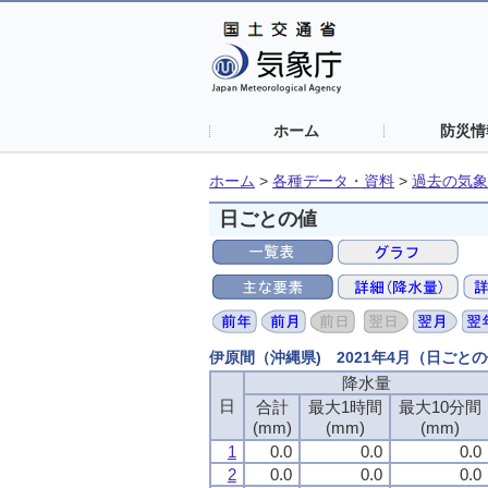
ホーム
防災情
ホーム
>
各種データ・資料
>
過去の気象
日ごとの値
伊原間（沖縄県) 2021年4月（日ごと
降水量
日
合計
最大1時間
最大10分間
(mm)
(mm)
(mm)
1
0.0
0.0
0.0
2
0.0
0.0
0.0