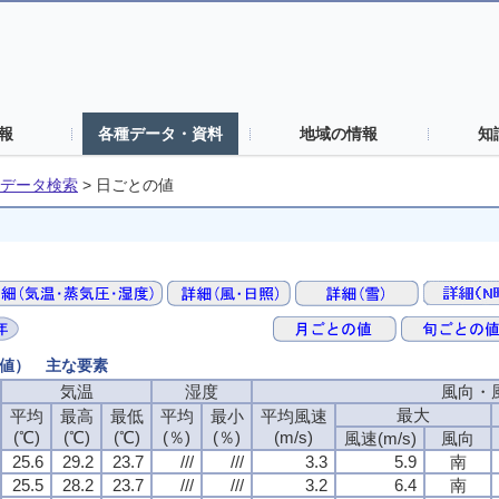
報
各種データ・資料
地域の情報
知
データ検索
>
日ごとの値
の値） 主な要素
気温
湿度
風向・
最大
平均
最高
最低
平均
最小
平均風速
(℃)
(℃)
(℃)
(％)
(％)
(m/s)
風速(m/s)
風向
25.6
29.2
23.7
///
///
3.3
5.9
南
25.5
28.2
23.7
///
///
3.2
6.4
南