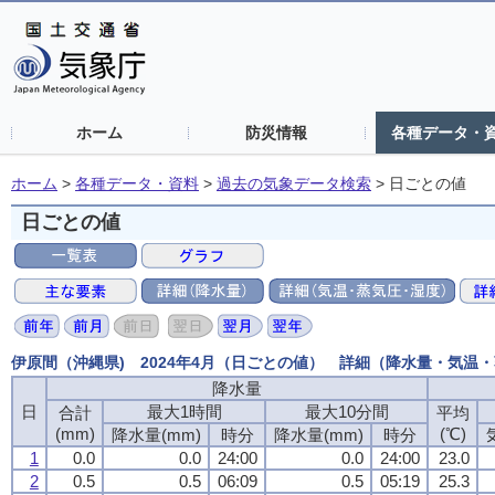
ホーム
防災情報
各種データ・
ホーム
>
各種データ・資料
>
過去の気象データ検索
>
日ごとの値
日ごとの値
伊原間（沖縄県) 2024年4月（日ごとの値） 詳細（降水量・気温
降水量
日
最大1時間
最大10分間
合計
平均
(mm)
(℃)
降水量(mm)
時分
降水量(mm)
時分
1
0.0
0.0
24:00
0.0
24:00
23.0
2
0.5
0.5
06:09
0.5
05:19
25.3