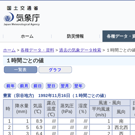
ホーム
防災情報
各種データ・
ホーム
>
各種データ・資料
>
過去の気象データ検索
>
１時間ごとの
１時間ごとの値
豊富（宗谷地方) 1992年11月16日（１時間ごとの値）
風速・風向
風速・風向
風速・風向
風速・風向
露点
露点
露点
露点
降水量
降水量
降水量
降水量
気温
気温
気温
気温
蒸気圧
蒸気圧
蒸気圧
蒸気圧
湿度
湿度
湿度
湿度
時
時
時
時
温度
温度
温度
温度
平均風速
平均風速
平均風速
平均風速
(mm)
(mm)
(mm)
(mm)
(℃)
(℃)
(℃)
(℃)
(hPa)
(hPa)
(hPa)
(hPa)
(％)
(％)
(％)
(％)
風向
風向
風向
風向
(℃)
(℃)
(℃)
(℃)
(m/s)
(m/s)
(m/s)
(m/s)
1
1
1
1
1
1
1
1
8.9
8.9
8.9
8.9
///
///
///
///
///
///
///
///
///
///
///
///
1
1
1
1
南
南
南
南
2
2
2
2
5
5
5
5
6.9
6.9
6.9
6.9
///
///
///
///
///
///
///
///
///
///
///
///
3
3
3
3
西北西
西北西
西北西
西北西
3
3
3
3
3
3
3
3
6.4
6.4
6.4
6.4
///
///
///
///
///
///
///
///
///
///
///
///
2
2
2
2
西
西
西
西