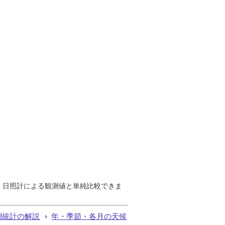
で、日照計による観測値と単純比較できま
測統計の解説
年・季節・各月の天候