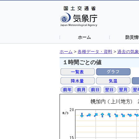
ホーム
防災情
ホーム
>
各種データ・資料
>
過去の気象
１時間ごとの値