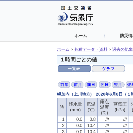
ホーム
防災情
ホーム
>
各種データ・資料
>
過去の気象
１時間ごとの値
幌加内（上川地方) 2020年6月8日（
露点
露点
露点
露点
降水量
降水量
降水量
降水量
気温
気温
気温
気温
蒸気圧
蒸気圧
蒸気圧
蒸気圧
時
時
時
時
温度
温度
温度
温度
(mm)
(mm)
(mm)
(mm)
(℃)
(℃)
(℃)
(℃)
(hPa)
(hPa)
(hPa)
(hPa)
(℃)
(℃)
(℃)
(℃)
1
1
1
1
0.0
0.0
0.0
0.0
9.8
9.8
9.8
9.8
///
///
///
///
///
///
///
///
2
2
2
2
0.0
0.0
0.0
0.0
10.4
10.4
10.4
10.4
///
///
///
///
///
///
///
///
3
3
3
3
0.0
0.0
0.0
0.0
10.4
10.4
10.4
10.4
///
///
///
///
///
///
///
///