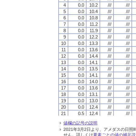
4
4
4
4
0.0
0.0
0.0
0.0
10.2
10.2
10.2
10.2
///
///
///
///
///
///
///
///
5
5
5
5
0.0
0.0
0.0
0.0
10.4
10.4
10.4
10.4
///
///
///
///
///
///
///
///
6
6
6
6
0.0
0.0
0.0
0.0
10.8
10.8
10.8
10.8
///
///
///
///
///
///
///
///
7
7
7
7
0.0
0.0
0.0
0.0
11.2
11.2
11.2
11.2
///
///
///
///
///
///
///
///
8
8
8
8
0.0
0.0
0.0
0.0
11.9
11.9
11.9
11.9
///
///
///
///
///
///
///
///
9
9
9
9
0.0
0.0
0.0
0.0
12.2
12.2
12.2
12.2
///
///
///
///
///
///
///
///
10
10
10
10
0.0
0.0
0.0
0.0
13.3
13.3
13.3
13.3
///
///
///
///
///
///
///
///
11
11
11
11
0.0
0.0
0.0
0.0
13.6
13.6
13.6
13.6
///
///
///
///
///
///
///
///
12
12
12
12
0.0
0.0
0.0
0.0
14.4
14.4
14.4
14.4
///
///
///
///
///
///
///
///
13
13
13
13
0.0
0.0
0.0
0.0
14.1
14.1
14.1
14.1
///
///
///
///
///
///
///
///
14
14
14
14
0.0
0.0
0.0
0.0
13.5
13.5
13.5
13.5
///
///
///
///
///
///
///
///
15
15
15
15
0.0
0.0
0.0
0.0
14.1
14.1
14.1
14.1
///
///
///
///
///
///
///
///
16
16
16
16
0.0
0.0
0.0
0.0
14.0
14.0
14.0
14.0
///
///
///
///
///
///
///
///
17
17
17
17
0.0
0.0
0.0
0.0
13.6
13.6
13.6
13.6
///
///
///
///
///
///
///
///
18
18
18
18
0.0
0.0
0.0
0.0
13.1
13.1
13.1
13.1
///
///
///
///
///
///
///
///
19
19
19
19
0.0
0.0
0.0
0.0
13.0
13.0
13.0
13.0
///
///
///
///
///
///
///
///
20
20
20
20
0.0
0.0
0.0
0.0
12.4
12.4
12.4
12.4
///
///
///
///
///
///
///
///
21
21
21
21
0.5
0.5
0.5
0.5
12.4
12.4
12.4
12.4
///
///
///
///
///
///
///
///
22
22
22
22
0.0
0.0
0.0
0.0
12.5
12.5
12.5
12.5
///
///
///
///
///
///
///
///
値欄の記号の説明
23
23
23
23
0.5
0.5
0.5
0.5
12.5
12.5
12.5
12.5
///
///
///
///
///
///
///
///
2021年3月2日より、アメダスの
24
24
24
24
0.0
0.0
0.0
0.0
12.8
12.8
12.8
12.8
///
///
///
///
///
///
///
///
せん。詳しくは
要素ごとの値の補足説