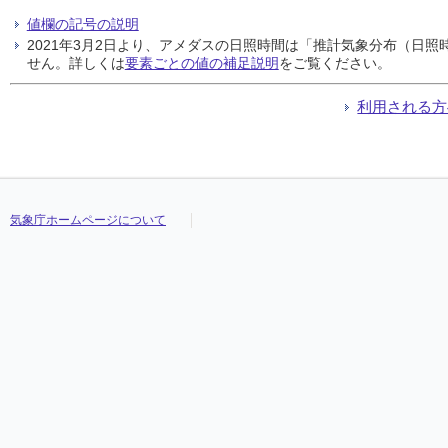
値欄の記号の説明
2021年3月2日より、アメダスの日照時間は「推計気象分布（日
せん。詳しくは
要素ごとの値の補足説明
をご覧ください。
利用される方
気象庁ホームページについて