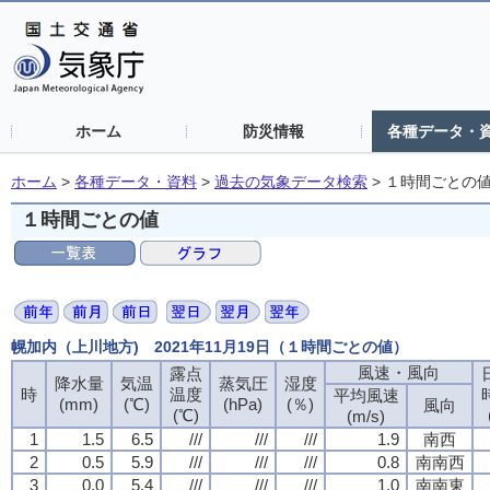
ホーム
防災情報
各種データ・
ホーム
>
各種データ・資料
>
過去の気象データ検索
>
１時間ごとの
１時間ごとの値
幌加内（上川地方) 2021年11月19日（１時間ごとの値）
風速・風向
露点
降水量
気温
蒸気圧
湿度
時
温度
平均風速
(mm)
(℃)
(hPa)
(％)
風向
(℃)
(m/s)
1
1.5
6.5
///
///
///
1.9
南西
2
0.5
5.9
///
///
///
0.8
南南西
3
0.0
5.4
///
///
///
1.0
南南東