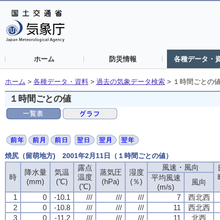
ホーム
防災情報
各種データ・
ホーム
>
各種データ・資料
>
過去の気象データ検索
>
１時間ごとの
１時間ごとの値
焼尻（留萌地方) 2001年2月11日（１時間ごとの値）
風速・風向
露点
降水量
気温
蒸気圧
湿度
時
温度
平均風速
(mm)
(℃)
(hPa)
(％)
風向
(℃)
(m/s)
1
0
-10.1
///
///
///
7
西北西
2
0
-10.8
///
///
///
11
西北西
3
0
-11.2
///
///
///
11
北西