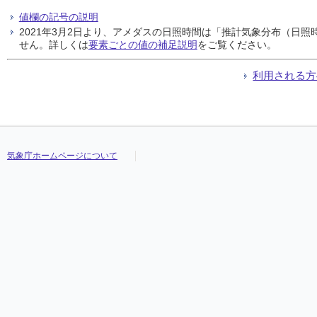
値欄の記号の説明
2021年3月2日より、アメダスの日照時間は「推計気象分布（日
せん。詳しくは
要素ごとの値の補足説明
をご覧ください。
利用される方
気象庁ホームページについて