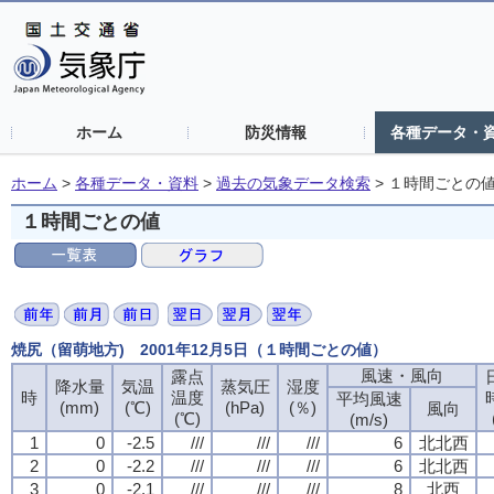
ホーム
防災情報
各種データ・
ホーム
>
各種データ・資料
>
過去の気象データ検索
>
１時間ごとの
１時間ごとの値
焼尻（留萌地方) 2001年12月5日（１時間ごとの値）
風速・風向
露点
降水量
気温
蒸気圧
湿度
時
温度
平均風速
(mm)
(℃)
(hPa)
(％)
風向
(℃)
(m/s)
1
0
-2.5
///
///
///
6
北北西
2
0
-2.2
///
///
///
6
北北西
3
0
-2.1
///
///
///
8
北西