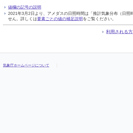
値欄の記号の説明
2021年3月2日より、アメダスの日照時間は「推計気象分布（日
せん。詳しくは
要素ごとの値の補足説明
をご覧ください。
利用される方
気象庁ホームページについて