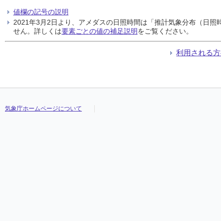
値欄の記号の説明
2021年3月2日より、アメダスの日照時間は「推計気象分布（日
せん。詳しくは
要素ごとの値の補足説明
をご覧ください。
利用される方
気象庁ホームページについて