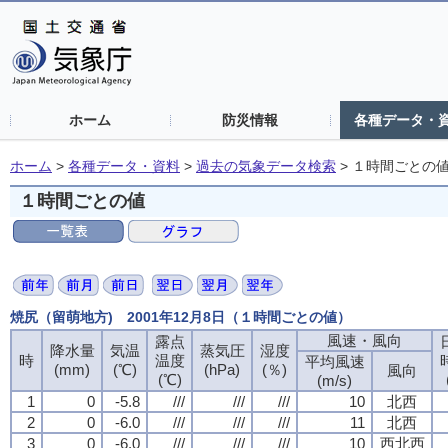
ホーム
防災情報
各種データ・
ホーム
>
各種データ・資料
>
過去の気象データ検索
>
１時間ごとの
１時間ごとの値
焼尻（留萌地方) 2001年12月8日（１時間ごとの値）
風速・風向
露点
降水量
気温
蒸気圧
湿度
時
温度
平均風速
(mm)
(℃)
(hPa)
(％)
風向
(℃)
(m/s)
1
0
-5.8
///
///
///
10
北西
2
0
-6.0
///
///
///
11
北西
3
0
-6.0
///
///
///
10
西北西