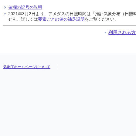
値欄の記号の説明
2021年3月2日より、アメダスの日照時間は「推計気象分布（日
せん。詳しくは
要素ごとの値の補足説明
をご覧ください。
利用される方
気象庁ホームページについて