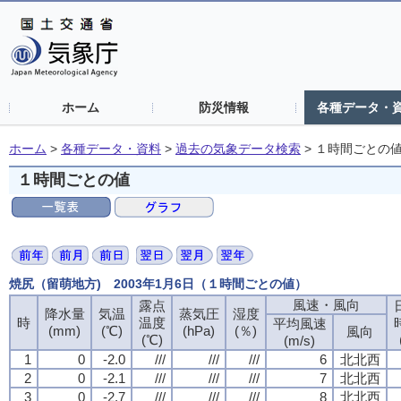
ホーム
防災情報
各種データ・
ホーム
>
各種データ・資料
>
過去の気象データ検索
>
１時間ごとの
１時間ごとの値
焼尻（留萌地方) 2003年1月6日（１時間ごとの値）
風速・風向
露点
降水量
気温
蒸気圧
湿度
時
温度
平均風速
(mm)
(℃)
(hPa)
(％)
風向
(℃)
(m/s)
1
0
-2.0
///
///
///
6
北北西
2
0
-2.1
///
///
///
7
北北西
3
0
-2.7
///
///
///
8
北北西