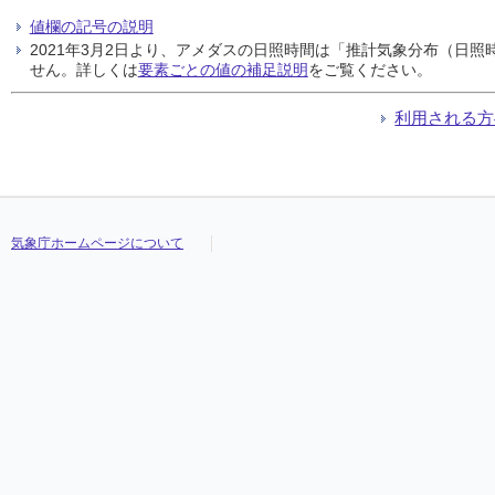
値欄の記号の説明
2021年3月2日より、アメダスの日照時間は「推計気象分布（日
せん。詳しくは
要素ごとの値の補足説明
をご覧ください。
利用される方
気象庁ホームページについて