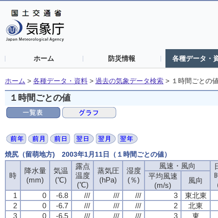
ホーム
防災情報
各種データ・
ホーム
>
各種データ・資料
>
過去の気象データ検索
>
１時間ごとの
１時間ごとの値
焼尻（留萌地方) 2003年1月11日（１時間ごとの値）
風速・風向
露点
降水量
気温
蒸気圧
湿度
時
温度
平均風速
(mm)
(℃)
(hPa)
(％)
風向
(℃)
(m/s)
1
0
-6.8
///
///
///
3
東北東
2
0
-6.7
///
///
///
2
北東
3
0
-6.5
///
///
///
3
東