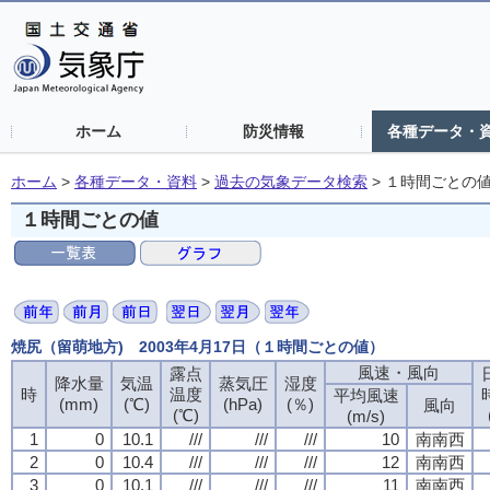
ホーム
防災情報
各種データ・
ホーム
>
各種データ・資料
>
過去の気象データ検索
>
１時間ごとの
１時間ごとの値
焼尻（留萌地方) 2003年4月17日（１時間ごとの値）
風速・風向
風速・風向
風速・風向
風速・風向
露点
露点
露点
露点
降水量
降水量
降水量
降水量
気温
気温
気温
気温
蒸気圧
蒸気圧
蒸気圧
蒸気圧
湿度
湿度
湿度
湿度
時
時
時
時
温度
温度
温度
温度
平均風速
平均風速
平均風速
平均風速
(mm)
(mm)
(mm)
(mm)
(℃)
(℃)
(℃)
(℃)
(hPa)
(hPa)
(hPa)
(hPa)
(％)
(％)
(％)
(％)
風向
風向
風向
風向
(℃)
(℃)
(℃)
(℃)
(m/s)
(m/s)
(m/s)
(m/s)
1
1
1
1
0
0
0
0
10.1
10.1
10.1
10.1
///
///
///
///
///
///
///
///
///
///
///
///
10
10
10
10
南南西
南南西
南南西
南南西
2
2
2
2
0
0
0
0
10.4
10.4
10.4
10.4
///
///
///
///
///
///
///
///
///
///
///
///
12
12
12
12
南南西
南南西
南南西
南南西
3
3
3
3
0
0
0
0
10.1
10.1
10.1
10.1
///
///
///
///
///
///
///
///
///
///
///
///
11
11
11
11
南南西
南南西
南南西
南南西