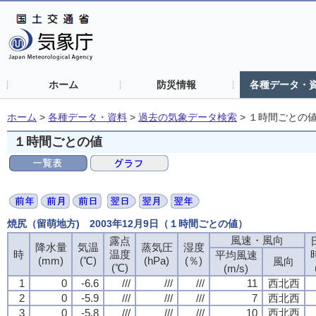
ホーム
防災情報
各種データ・
ホーム
>
各種データ・資料
>
過去の気象データ検索
>
１時間ごとの
１時間ごとの値
焼尻（留萌地方) 2003年12月9日（１時間ごとの値）
風速・風向
風速・風向
風速・風向
風速・風向
露点
露点
露点
露点
降水量
降水量
降水量
降水量
気温
気温
気温
気温
蒸気圧
蒸気圧
蒸気圧
蒸気圧
湿度
湿度
湿度
湿度
時
時
時
時
温度
温度
温度
温度
平均風速
平均風速
平均風速
平均風速
(mm)
(mm)
(mm)
(mm)
(℃)
(℃)
(℃)
(℃)
(hPa)
(hPa)
(hPa)
(hPa)
(％)
(％)
(％)
(％)
風向
風向
風向
風向
(℃)
(℃)
(℃)
(℃)
(m/s)
(m/s)
(m/s)
(m/s)
1
1
1
1
0
0
0
0
-6.6
-6.6
-6.6
-6.6
///
///
///
///
///
///
///
///
///
///
///
///
11
11
11
11
西北西
西北西
西北西
西北西
2
2
2
2
0
0
0
0
-5.9
-5.9
-5.9
-5.9
///
///
///
///
///
///
///
///
///
///
///
///
7
7
7
7
西北西
西北西
西北西
西北西
3
3
3
3
0
0
0
0
-5.8
-5.8
-5.8
-5.8
///
///
///
///
///
///
///
///
///
///
///
///
10
10
10
10
西北西
西北西
西北西
西北西