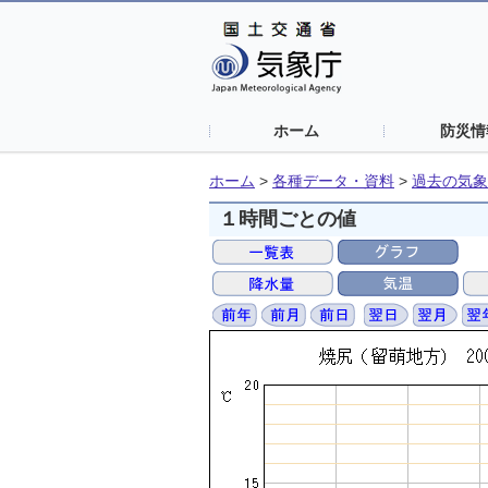
ホーム
防災情
ホーム
>
各種データ・資料
>
過去の気象
１時間ごとの値