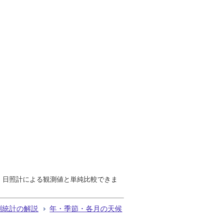
で、日照計による観測値と単純比較できま
測統計の解説
年・季節・各月の天候